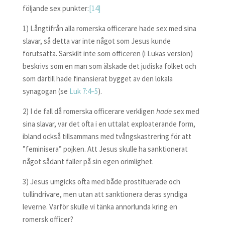
följande sex punkter:
[14]
1) Långtifrån alla romerska officerare hade sex med sina
slavar, så detta var inte något som Jesus kunde
förutsätta. Särskilt inte som officeren (i Lukas version)
beskrivs som en man som älskade det judiska folket och
som därtill hade finansierat bygget av den lokala
synagogan (se
Luk 7:4–5
).
2) I de fall då romerska officerare verkligen
hade
sex med
sina slavar, var det ofta i en uttalat exploaterande form,
ibland också tillsammans med tvångskastrering för att
”feminisera” pojken. Att Jesus skulle ha sanktionerat
något sådant faller på sin egen orimlighet.
3) Jesus umgicks ofta med både prostituerade och
tullindrivare, men utan att sanktionera deras syndiga
leverne. Varför skulle vi tänka annorlunda kring en
romersk officer?