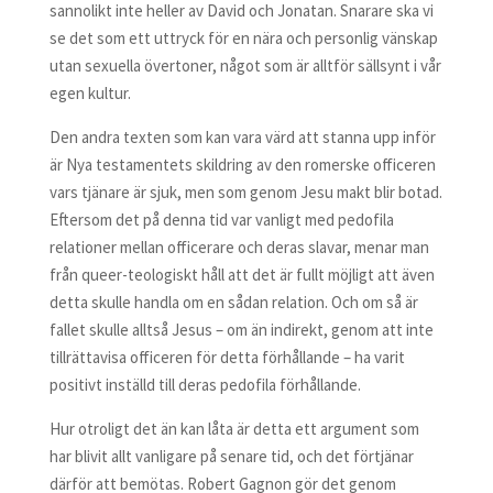
sannolikt inte heller av David och Jonatan. Snarare ska vi
se det som ett uttryck för en nära och personlig vänskap
utan sexuella övertoner, något som är alltför sällsynt i vår
egen kultur.
Den andra texten som kan vara värd att stanna upp inför
är Nya testamentets skildring av den romerske officeren
vars tjänare är sjuk, men som genom Jesu makt blir botad.
Eftersom det på denna tid var vanligt med pedofila
relationer mellan officerare och deras slavar, menar man
från queer-teologiskt håll att det är fullt möjligt att även
detta skulle handla om en sådan relation. Och om så är
fallet skulle alltså Jesus – om än indirekt, genom att inte
tillrättavisa officeren för detta förhållande – ha varit
positivt inställd till deras pedofila förhållande.
Hur otroligt det än kan låta är detta ett argument som
har blivit allt vanligare på senare tid, och det förtjänar
därför att bemötas. Robert Gagnon gör det genom