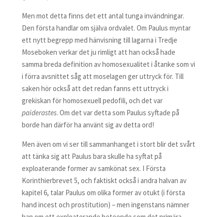
Men mot detta finns det ett antal tunga invändningar.
Den första handlar om själva ordvalet. Om Paulus myntar
ett nytt begrepp med hänvisning till lagarna i Tredje
Moseboken verkar det ju rimligt att han också hade
samma breda definition av homosexualitet i åtanke som vi
i förra avsnittet såg att moselagen ger uttryck för. Till
saken hör också att det redan fanns ett uttryck i
grekiskan för homosexuell pedofili, och det var
paiderastes
. Om det var detta som Paulus syftade på
borde han därför ha använt sig av detta ord!
Men även om vi ser till sammanhanget i stort blir det svårt
att tänka sig att Paulus bara skulle ha syftat på
exploaterande former av samkönat sex. I Första
Korinthierbrevet 5, och faktiskt också i andra halvan av
kapitel 6, talar Paulus om olika former av otukt (i första
hand incest och prostitution) – men ingenstans nämner
han om ett exploaterande beteende som det primära