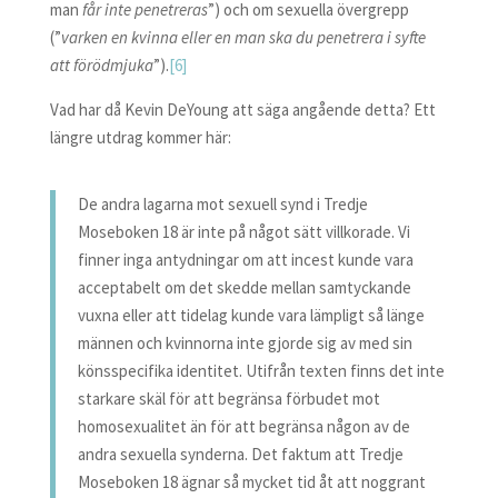
man
får inte penetreras
”) och om sexuella övergrepp
(”
varken en kvinna eller en man ska du penetrera i syfte
att förödmjuka
”).
[6]
Vad har då Kevin DeYoung att säga angående detta? Ett
längre utdrag kommer här:
De andra lagarna mot sexuell synd i Tredje
Moseboken 18 är inte på något sätt villkorade. Vi
finner inga antydningar om att incest kunde vara
acceptabelt om det skedde mellan samtyckande
vuxna eller att tidelag kunde vara lämpligt så länge
männen och kvinnorna inte gjorde sig av med sin
könsspecifika identitet. Utifrån texten finns det inte
starkare skäl för att begränsa förbudet mot
homosexualitet än för att begränsa någon av de
andra sexuella synderna. Det faktum att Tredje
Moseboken 18 ägnar så mycket tid åt att noggrant