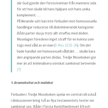
där Gud gjorde den första kvinnan från mannens sida
för att hon skulle bli hans hjälpare och hans unika
komplement. …
På liknande sätt kan inte förbuden mot homosexuella
handlingar reduceras till diskriminerande kategorier.
Båda
parter ska ju trots allt straffas med döden.
Moselagen föreskrev inget straff för en kvinna som
togs med våld av en man (
5 Mos 22:25–26
). Om det
hade handlat om homosexuell våldtäkt … skulle bara
den angripande parten dödas. Tredje Moseboken gör
mer än att kriminalisera oönskat samkönat beteende.
[7]
Arsenokoitai och malakoi
Förbuden i Tredje Moseboken spelar en central roll också
i diskussionen kring två av Nya testamentets texter om
samkönat sex. Både i Första Korinthierbrevet 6:9 och