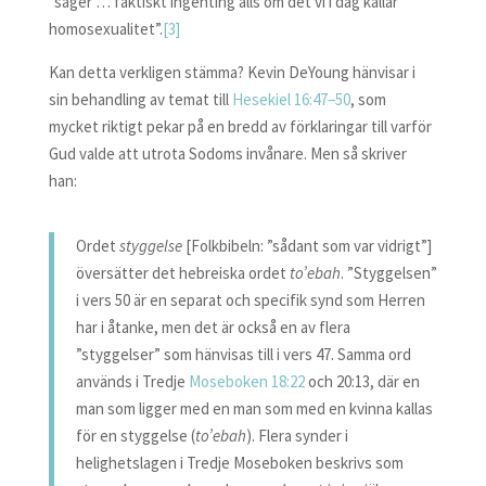
”säger … faktiskt ingenting alls om det vi i dag kallar
homosexualitet”.
[3]
Kan detta verkligen stämma? Kevin DeYoung hänvisar i
sin behandling av temat till
Hesekiel 16:47–50
, som
mycket riktigt pekar på en bredd av förklaringar till varför
Gud valde att utrota Sodoms invånare. Men så skriver
han:
Ordet
styggelse
[Folkbibeln: ”sådant som var vidrigt”]
översätter det hebreiska ordet
to’ebah
. ”Styggelsen”
i vers 50 är en separat och specifik synd som Herren
har i åtanke, men det är också en av flera
”styggelser” som hänvisas till i vers 47. Samma ord
används i Tredje
Moseboken 18:22
och 20:13, där en
man som ligger med en man som med en kvinna kallas
för en styggelse (
to’ebah
). Flera synder i
helighetslagen i Tredje Moseboken beskrivs som