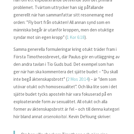
problemet. Tvärtom uttrycker han sig påfallande
generellt när han sammanfattar sitt resonemang med
orden: ”Fly bort från otukten! All annan synd som en
människa begår är utanför kroppen, men den otuktige
syndar mot sin egen kropp” (
1 Kor 6:18
).
Samma generella formuleringar kring otukt träder fram i
Första Timotheosbrevet, där Paulus gör en utläggning av
den andra tavlan i Tio Guds bud. Det exempel som han
ger när han ska kommentera det sjätte budet – ”Du skall
inte begå äktenskapsbrott” (
2 Mos 20:14
) – är ”dem som
utövar otukt och homosexualitet”. Och lika lite som i det
sjätte budet tycks aposteln här vara fokuserad på en
exploaterande form av sexualitet. All otukt och alla
former av äktenskapsbrott är fel – och till denna kategori
hör bland annat
arsenokoitai
. Kevin DeYoung skriver: