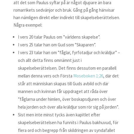
att det som Paulus syftar på är något djupare än bara
romarrikets sedvänjor och bruk. Gång på gång hänvisar
han nämligen direkt eller indirekt till skapelseberättelsen.
Några exempel:
I vers 20 talar Paulus om ”världens skapelse”.
I vers 25 talar han om Gud som ”Skaparen”.
I vers 23 talar han om ”fåglar, fyrfotadjur och kräldjur” –
och allt detta finns omnämnt just i
skapelseberättelsen. Det finns dessutom en parallell
mellan denna vers och Första
Moseboken 1:26
, där det
står att människan skapas till Guds avbild och där
mannen och kvinnan får uppdraget att råda över
”fåglarna under himlen, över boskapsdjuren och över
hela jorden och över alla kräldjur som rör sig på jorden”.
Sist men inte minst tycks även kapitlet efter
skapelseberättelsen ha funnits i Paulus bakhuvud, för
flera ord och begrepp från skildringen av syndafallet