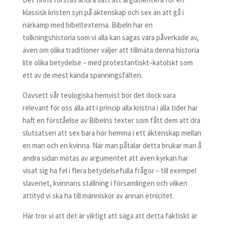
klassisk kristen syn på äktenskap och sex än att gå i
närkamp med bibeltexterna. Bibeln har en
tolkningshistoria som vi alla kan sägas vara påverkade av,
även om olika traditioner väljer att tillmäta denna historia
lite olika betydelse – med protestantiskt–katolskt som
ett av de mest kända spänningsfälten.
Oavsett vår teologiska hemvist bör det dock vara
relevant för oss alla att i princip alla kristna i alla tider har
haft en förståelse av Bibelns texter som fått dem att dra
slutsatsen att sex bara hör hemma i ett äktenskap mellan
en man och en kvinna. När man påtalar detta brukar man å
andra sidan mötas av argumentet att även kyrkan har
visat sig ha fel i flera betydelsefulla frågor – till exempel
slaveriet, kvinnans ställning i församlingen och vilken
attityd vi ska ha till människor av annan etnicitet.
Här tror vi att det är viktigt att säga att detta faktiskt är