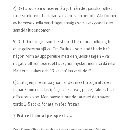
4) Det stöd som officeren åtnjöt från det judiska folket
talar starkt emot att han var känd som pedofil. Alla former
av homosexuella handlingar ansågs som avskyvärd i den
samtida judendomen.
5) Det finns inget som helst stöd för denna tolkning hos
evangelisterna själva. Om Paulus – som ändå hade haft
någon form av uppgörelse med den judiska lagen – var
negativ till homosexuellt sex, hur mycket mer ska då inte
Matteus, Lukas och ”Q-källan” ha varit det?
6) Slutligen, menar Gagnon, är det mest troliga att den
tjänare som omtalas (på grekiska
pais
, pojke) faktiskt var
officerens son. Men oavsett hur det är med den saken
torde 1–5 räcka för att avgöra frågan.
Från ett annat perspektiv …
Det finns förstås andra sätt att argumentera för en