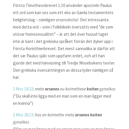
Första Timotheosbrevet 1:10 använder aposteln Paulus
ett ord som kan ses som ett eko av Gamla testamentets
helighetslag – nämligen
arsenokoitai
. Det intressanta
med detta ord – som i Folkbibeln översätts med ”de som
utövar homosexualitet” – är att det över huvud taget
inte är känt i det grekiska språket förrän det dyker upp i
Första Korinthierbrevet. Det mest sannolika är därför att
det var Paulus själv som uppfann ordet, och att han
gjorde det med hänvisning till Tredje Mosebokens texter.
Den grekiska översättningen av dessa lyder nämligen så
här:
3 Mos 18:22
:
meta
arsenos
ou koimethese
koiten
gynaikos
(”Du skall inte ligga med en man som en man ligger med
en kvinna”)
3 Mos 20:13
:
hos an koimethe meta
arsenos koiten
gynaikos