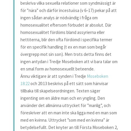
beskriva vilka sexuella relationer som syndmässigt är
för ”nära” och därför incestuösa (v 6–17) pekar på att
ingen sådan analys är nödvändig i fråga om
homosexualitet eftersom förbudet är absolut. Där
homosexualitet fördöms bland assyrierna eller
hettiterna, blir den ofta fördömd i specifika termer
för en specifik handling (t ex en man som begår
övergrepp mot sin son). Men trots detta finns det
ingen antydan i Tredje Moseboken att vi bara talar om
en smal form av homosexuellt beteende.
Ännu viktigare är att synden i Tredje
Moseboken
18:22
och 20:13 beskrivs på ett sätt som hänvisar
tillbaka till skapelseordningen. Texten säger
ingenting om en äldre man och en yngling. Den
använder det allmänna uttrycket för ”manlig”, och
föreskriver att en man inte ska ligga med en man som
med en kvinna. Uttrycket ”som med en kvinna” är
betydelsefullt. Det knyter an till Första Moseboken 2,