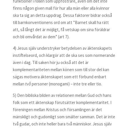
funktioner i rollen som uppfostrare, även om det inte
finns någon given mall för hur alla män eller alla kvinnor
ska ta sig an detta uppdrag. Dessa faktorer bidrar också
till barnkonventionens ord om att ”Barnet skall ha rätt
att, så långt det är möjligt, få vetskap om sina föräldrar
och bli omvårdat av dem” (art 7).
4) Jesus själv understryker betydelsen av äktenskapets
instiftelseord, och klargör att de ska ses som normerande
även i dag. Till saken hör ju också att det är
komplementariteten mellan könen som till stor del kan
sägas motivera äktenskapet som ett förbund enbart
mellan
två
personer (monogami) – inte tre eller tio.
5) Den bibliska bilden av relationen mellan Gud och hans
folk som ett äktenskap förutsätter komplementaritet. I
föreningen mellan Kristus och församlingen är det
mänskligt och gudomligt som smälter samman. Det är inte
två gudar, och inte heller bara två människor. Jesus själv