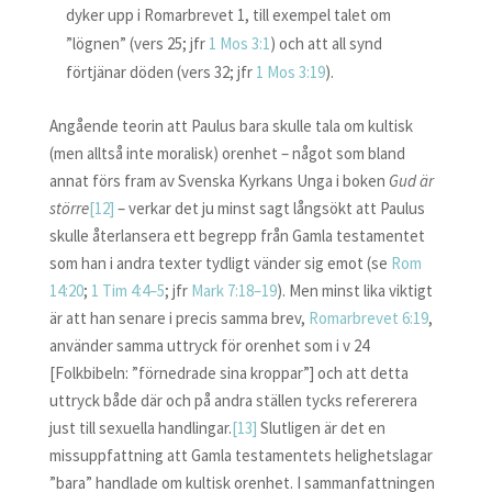
dyker upp i Romarbrevet 1, till exempel talet om
”lögnen” (vers 25; jfr
1 Mos 3:1
) och att all synd
förtjänar döden (vers 32; jfr
1 Mos 3:19
).
Angående teorin att Paulus bara skulle tala om kultisk
(men alltså inte moralisk) orenhet – något som bland
annat förs fram av Svenska Kyrkans Unga i boken
Gud är
större
[12]
– verkar det ju minst sagt långsökt att Paulus
skulle återlansera ett begrepp från Gamla testamentet
som han i andra texter tydligt vänder sig emot (se
Rom
14:20
;
1
Tim 4:4–5
; jfr
Mark 7:18–19
). Men minst lika viktigt
är att han senare i precis samma brev,
Romarbrevet 6:19
,
använder samma uttryck för orenhet som i v 24
[Folkbibeln: ”förnedrade sina kroppar”] och att detta
uttryck både där och på andra ställen tycks refererera
just till sexuella handlingar.
[13]
Slutligen är det en
missuppfattning att Gamla testamentets helighetslagar
”bara” handlade om kultisk orenhet. I sammanfattningen