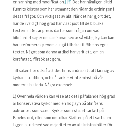
en sanning med modifikation.
[15]
Det har nämligen alltid
funnits kristna som har utmanat den rådande ordningen i
dessa frågor. Och viktigast av allt: När det har gjort det,
har de i väldigt hög grad hänvisat just till de bibliska
texterna. Det är precis därför som frågan om vad
bibelordet säger om samkönat sex är så viktig: kyrkan kan
bara reformeras genom att gå tillbaka till Bibelns egna
texter. Något som denna artikel har varit ett, om än
kortfattat, försök att göra.
Till saken hör också att det finns andra sätt att lära sig av
kyrkans tradition, och då tänker vi inte minst på vår
moderna historia. Några exempel:
1) Över hela världen kan vi se att det i påfallande hög grad
är konservativa kyrkor med en hög syn på Skriftens
auktoritet som växer. Kyrkor som i stället tar lätt på
Bibelns ord, eller som omtolkar Skriften på ett sätt som
ligger i strid med vad majoriteten av alla kristna håller för