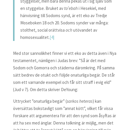
styggelser, men bara denna pekas ut i sig själv som
en styggelse. Bruket av
to’ebah
i Hesekiel, med
hänvisning till Sodoms synd, är ett eko av Tredje
Moseboken 18 och 20. Sodoms synder var många:
stolthet, social orättvisa
och
utövandet av
homosexualitet.
[4]
Med stor sannolikhet finner vi ett eko av detta även i Nya
testamentet, nämligen i Judas brev: ”Så är det med
Sodom och Gomorra och städerna däromkring. På samma
sätt bedrev de otukt och följde onaturliga begär. De står
som ett varnande exempel och får sitt straff i evig eld”
(Jud v 7). Om detta skriver DeYoung:
Uttrycket ”onaturliga begär” (
sarkos heteras
) kan
översättas bokstavligt som ”annat kött”, vilket får vissa
forskare att argumentera för att den synd som åsyftas är
att ha sex med änglar. Denna tolkning är möjlig, men det