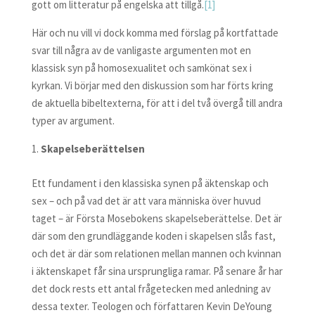
gott om litteratur på engelska att tillgå.
[1]
Här och nu vill vi dock komma med förslag på kortfattade
svar till några av de vanligaste argumenten mot en
klassisk syn på homosexualitet och samkönat sex i
kyrkan. Vi börjar med den diskussion som har förts kring
de aktuella bibeltexterna, för att i del två övergå till andra
typer av argument.
Skapelseberättelsen
Ett fundament i den klassiska synen på äktenskap och
sex – och på vad det är att vara människa över huvud
taget – är Första Mosebokens skapelseberättelse. Det är
där som den grundläggande koden i skapelsen slås fast,
och det är där som relationen mellan mannen och kvinnan
i äktenskapet får sina ursprungliga ramar. På senare år har
det dock rests ett antal frågetecken med anledning av
dessa texter. Teologen och författaren Kevin DeYoung