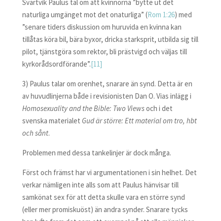
Svartvik Paulus tal om att kvinnorna ”bytte ut det
naturliga umgänget mot det onaturliga” (
Rom 1:26
) med
”senare tiders diskussion om huruvida en kvinna kan
tillåtas köra bil, bära byxor, dricka starksprit, utbilda sig till
pilot, tjänstgöra som rektor, bli prästvigd och väljas till
kyrkorådsordförande”.
[11]
3) Paulus talar om orenhet, snarare än synd. Detta är en
av huvudlinjerna både i revisionisten Dan O. Vias inlägg i
Homosexuality and the Bible: Two Views
och i det
svenska materialet
Gud är större: Ett material om tro, hbt
och sånt
.
Problemen med dessa tankelinjer är dock många.
Först och främst har vi argumentationen i sin helhet. Det
verkar nämligen inte alls som att Paulus hänvisar till
samkönat sex för att detta skulle vara en större synd
(eller mer promiskuöst) än andra synder. Snarare tycks