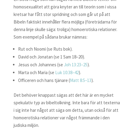
homosexualitet att göra knyter an till teorin som i vissa
kretsar har fått stor spridning och som går ut på att
Bibeln faktiskt innehåller flera möjliga (företrädarna för
denna linje skulle säga: troliga) homoerotiska relationer.
Som exempel på sådana brukar nämnas:
Rut och Noomi (se Ruts bok).
David och Jonatan (se 1 Sam 18–20).
Jesus och Johannes (se
Joh 13:23–25
).
Marta och Maria (se
Luk 10:38–42
).
Officeren och hans tjänare (
Matt 8:5–13
).
Det behöver knappast sägas att det här är en mycket
spekulativ typ av bibeltolkning. Inte bara för att texterna
i sig inte har något att säga om detta, utan också för att
homoerotiska relationer var något främmande i den
judiska miljön.