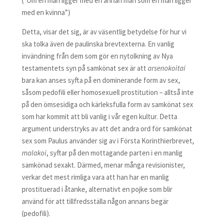
(”Om en man ligger med en annan man som en man ligger
med en kvinna”)
Detta, visar det sig, är av väsentlig betydelse för hur vi
ska tolka även de paulinska brevtexterna. En vanlig
invändning från dem som gör en nytolkning av Nya
testamentets syn på samkönat sex är att
arsenokoitai
bara kan anses syfta på en dominerande form av sex,
såsom pedofili eller homosexuell prostitution – alltså inte
på den ömsesidiga och kärleksfulla form av samkönat sex
som har kommit att bli vanlig i vår egen kultur. Detta
argument understryks av att det andra ord för samkönat
sex som Paulus använder sig av i Första Korinthierbrevet,
malakoi
, syftar på den mottagande parten i en manlig
samkönad sexakt. Därmed, menar många revisionister,
verkar det mest rimliga vara att han har en manlig
prostituerad i åtanke, alternativt en pojke som blir
använd för att tillfredsställa någon annans begär
(pedofili).