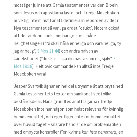
motsäger ju inte att Gamla testamentet var den Bibeln
som Jesus och apostlarna läste, och Tredje Moseboken
är viktig inte minst för att definiera innebörden av det i
Nya testamentet så vanliga ordet ”otukt”. Notera också
att det är denna bok som har gett oss både
helighetslagen (”Ni skall hålla er heliga och vara heliga, ty
jag är helig”,
3 Mos 11:44
) och andra halvan av
kärleksbudet (”du skall älska din nästa som dig själv”,
3
Mos 19:18
). Helt ovidkommande kan alltså inte Tredje
Moseboken vara!
Jesper Svartvik ägnar en hel del utrymme åt att bryta ned
Gamla testamentets texter om samkönat sex i olika
beståndsdelar. Hans grundtes är att lagarna i Tredje
Moseboken inte har någon som helst relevans för kvinnlig
homosexualitet, och egentligen inte för homosexualitet
över huvud taget – snarare handlar de om problematiken
med ombytta könsroller (”en kvinna
kan inte penetrera
, en