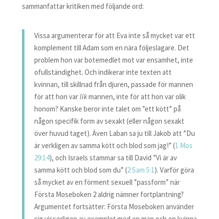
sammanfattar kritiken med följande ord:
Vissa argumenterar för att Eva inte så mycket var ett
komplement till Adam som en nära följeslagare. Det
problem hon var botemedlet mot var ensamhet, inte
ofullständighet. Och indikerar inte texten att
kvinnan, till skillnad från djuren, passade för mannen
för att hon var
lik
mannen, inte för att hon var olik
honom? Kanske beror inte talet om ”ett kött” på
någon specifik form av sexakt (eller någon sexakt
över huvud taget). Även Laban sa ju till Jakob att ”Du
är verkligen av samma kött och blod som jag!” (
1 Mos
29:14
), och Israels stammar sa till David ”Vi är av
samma kött och blod som du” (
2 Sam 5:1
). Varför göra
så mycket av en förment sexuell ”passform” när
Första Moseboken 2 aldrig nämner fortplantning?
Argumentet fortsätter: Första Moseboken använder
sig visserligen av exemplet med en man och en kvinna