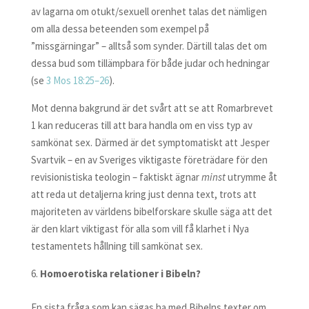
av lagarna om otukt/sexuell orenhet talas det nämligen
om alla dessa beteenden som exempel på
”missgärningar” – alltså som synder. Därtill talas det om
dessa bud som tillämpbara för både judar och hedningar
(se
3 Mos 18:25–26
).
Mot denna bakgrund är det svårt att se att Romarbrevet
1 kan reduceras till att bara handla om en viss typ av
samkönat sex. Därmed är det symptomatiskt att Jesper
Svartvik – en av Sveriges viktigaste företrädare för den
revisionistiska teologin – faktiskt ägnar
minst
utrymme åt
att reda ut detaljerna kring just denna text, trots att
majoriteten av världens bibelforskare skulle säga att det
är den klart viktigast för alla som vill få klarhet i Nya
testamentets hållning till samkönat sex.
Homoerotiska relationer i Bibeln?
En sista fråga som kan sägas ha med Bibelns texter om