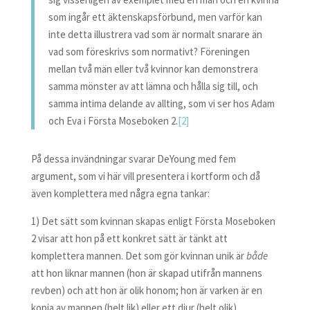
som ingår ett äktenskapsförbund, men varför kan
inte detta illustrera vad som är normalt snarare än
vad som föreskrivs som normativt? Föreningen
mellan två män eller två kvinnor kan demonstrera
samma mönster av att lämna och hålla sig till, och
samma intima delande av allting, som vi ser hos Adam
och Eva i Första Moseboken 2.
[2]
På dessa invändningar svarar DeYoung med fem
argument, som vi här vill presentera i kortform och då
även komplettera med några egna tankar:
1) Det sätt som kvinnan skapas enligt Första Moseboken
2 visar att hon på ett konkret sätt är tänkt att
komplettera mannen. Det som gör kvinnan unik är
både
att hon liknar mannen (hon är skapad utifrån mannens
revben) och att hon är olik honom; hon är varken är en
kopia av mannen (helt lik) eller ett djur (helt olik).