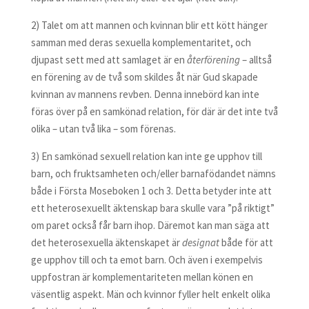
2) Talet om att mannen och kvinnan blir ett kött hänger
samman med deras sexuella komplementaritet, och
djupast sett med att samlaget är en
återförening
– alltså
en förening av de två som skildes åt när Gud skapade
kvinnan av mannens revben. Denna innebörd kan inte
föras över på en samkönad relation, för där är det inte två
olika – utan två lika – som förenas.
3) En samkönad sexuell relation kan inte ge upphov till
barn, och fruktsamheten och/eller barnafödandet nämns
både i Första Moseboken 1 och 3. Detta betyder inte att
ett heterosexuellt äktenskap bara skulle vara ”på riktigt”
om paret också får barn ihop. Däremot kan man säga att
det heterosexuella äktenskapet är
designat
både för att
ge upphov till och ta emot barn. Och även i exempelvis
uppfostran är komplementariteten mellan könen en
väsentlig aspekt. Män och kvinnor fyller helt enkelt olika