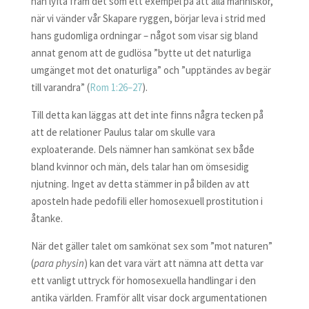
han lyfta fram det som ett exempel på att alla människor,
när vi vänder vår Skapare ryggen, börjar leva i strid med
hans gudomliga ordningar – något som visar sig bland
annat genom att de gudlösa ”bytte ut det naturliga
umgänget mot det onaturliga” och ”upptändes av begär
till varandra” (
Rom 1:26–27
).
Till detta kan läggas att det inte finns några tecken på
att de relationer Paulus talar om skulle vara
exploaterande. Dels nämner han samkönat sex både
bland kvinnor och män, dels talar han om ömsesidig
njutning. Inget av detta stämmer in på bilden av att
aposteln hade pedofili eller homosexuell prostitution i
åtanke.
När det gäller talet om samkönat sex som ”mot naturen”
(
para physin
) kan det vara värt att nämna att detta var
ett vanligt uttryck för homosexuella handlingar i den
antika världen. Framför allt visar dock argumentationen