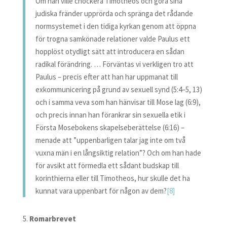
Om han ville chockera Timotheos och göra sina
judiska fränder upprörda och spränga det rådande
normsystemet i den tidiga kyrkan genom att öppna
för trogna samkönade relationer valde Paulus ett
hopplöst otydligt sätt att introducera en sådan
radikal förändring. … Förväntas vi verkligen tro att
Paulus – precis efter att han har uppmanat till
exkommunicering på grund av sexuell synd (5:4–5, 13)
och i samma veva som han hänvisar till Mose lag (6:9),
och precis innan han förankrar sin sexuella etik i
Första Mosebokens skapelseberättelse (6:16) –
menade att ”uppenbarligen talar jag inte om två
vuxna män i en långsiktig relation”? Och om han hade
för avsikt att förmedla ett sådant budskap till
korinthierna eller till Timotheos, hur skulle det ha
kunnat vara uppenbart för någon av dem?
[8]
Romarbrevet