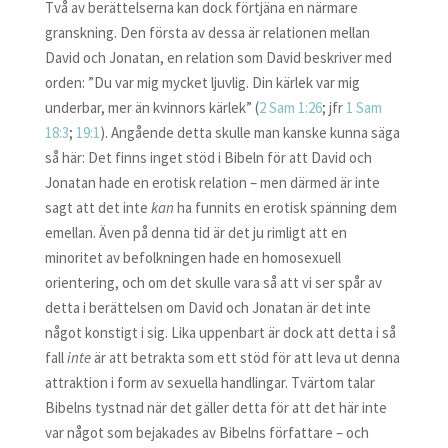
Två av berättelserna kan dock förtjäna en närmare
granskning. Den första av dessa är relationen mellan
David och Jonatan, en relation som David beskriver med
orden: ”Du var mig mycket ljuvlig. Din kärlek var mig
underbar, mer än kvinnors kärlek” (
2 Sam 1:26
; jfr
1 Sam
18:3
;
19:1
). Angående detta skulle man kanske kunna säga
så här: Det finns inget stöd i Bibeln för att David och
Jonatan hade en erotisk relation – men därmed är inte
sagt att det inte
kan
ha funnits en erotisk spänning dem
emellan. Även på denna tid är det ju rimligt att en
minoritet av befolkningen hade en homosexuell
orientering, och om det skulle vara så att vi ser spår av
detta i berättelsen om David och Jonatan är det inte
något konstigt i sig. Lika uppenbart är dock att detta i så
fall
inte
är att betrakta som ett stöd för att leva ut denna
attraktion i form av sexuella handlingar. Tvärtom talar
Bibelns tystnad när det gäller detta för att det här inte
var något som bejakades av Bibelns författare – och