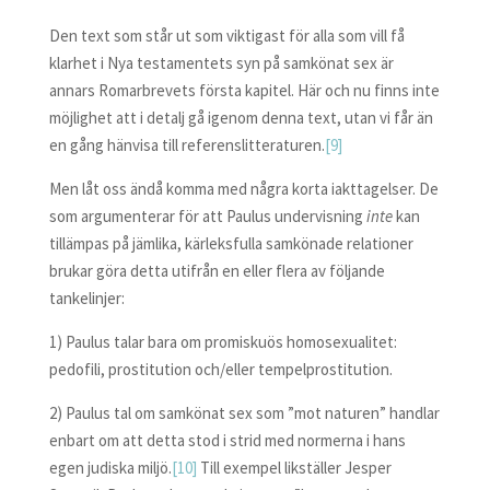
Den text som står ut som viktigast för alla som vill få
klarhet i Nya testamentets syn på samkönat sex är
annars Romarbrevets första kapitel. Här och nu finns inte
möjlighet att i detalj gå igenom denna text, utan vi får än
en gång hänvisa till referenslitteraturen.
[9]
Men låt oss ändå komma med några korta iakttagelser. De
som argumenterar för att Paulus undervisning
inte
kan
tillämpas på jämlika, kärleksfulla samkönade relationer
brukar göra detta utifrån en eller flera av följande
tankelinjer:
1) Paulus talar bara om promiskuös homosexualitet:
pedofili, prostitution och/eller tempelprostitution.
2) Paulus tal om samkönat sex som ”mot naturen” handlar
enbart om att detta stod i strid med normerna i hans
egen judiska miljö.
[10]
Till exempel likställer Jesper