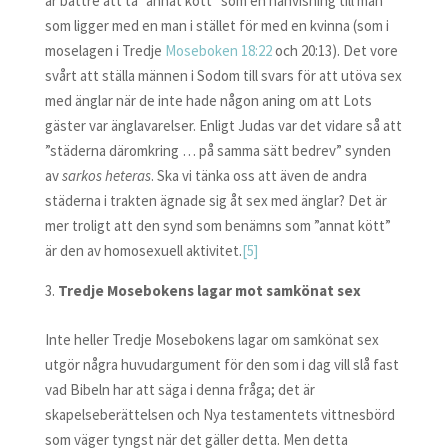
är bättre att ta ”annat kött” som en hänvisning till män
som ligger med en man i stället för med en kvinna (som i
moselagen i Tredje
Moseboken 18:22
och 20:13). Det vore
svårt att ställa männen i Sodom till svars för att utöva sex
med änglar när de inte hade någon aning om att Lots
gäster var änglavarelser. Enligt Judas var det vidare så att
”städerna däromkring … på samma sätt bedrev” synden
av
sarkos heteras
. Ska vi tänka oss att även de andra
städerna i trakten ägnade sig åt sex med änglar? Det är
mer troligt att den synd som benämns som ”annat kött”
är den av homosexuell aktivitet.
[5]
Tredje Mosebokens lagar mot samkönat sex
Inte heller Tredje Mosebokens lagar om samkönat sex
utgör några huvudargument för den som i dag vill slå fast
vad Bibeln har att säga i denna fråga; det är
skapelseberättelsen och Nya testamentets vittnesbörd
som väger tyngst när det gäller detta. Men detta