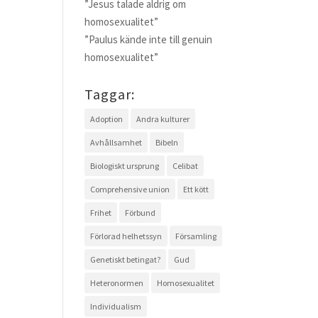
”Jesus talade aldrig om
homosexualitet”
”Paulus kände inte till genuin
homosexualitet”
Taggar:
Adoption
Andra kulturer
Avhållsamhet
Bibeln
Biologiskt ursprung
Celibat
Comprehensive union
Ett kött
Frihet
Förbund
Förlorad helhetssyn
Församling
Genetiskt betingat?
Gud
Heteronormen
Homosexualitet
Individualism