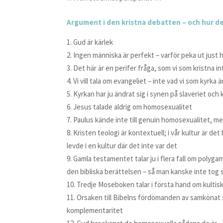
Argument i den kristna debatten – och hur d
Gud är kärlek
Ingen människa är perfekt – varför peka ut just
Det här är en perifer fråga, som vi som kristna i
Vi vill tala om evangeliet – inte vad vi som kyrka 
Kyrkan har ju ändrat sig i synen på slaveriet och
Jesus talade aldrig om homosexualitet
Paulus kände inte till genuin homosexualitet, men
Kristen teologi är kontextuell; i vår kultur är d
levde i en kultur där det inte var det
Gamla testamentet talar ju i flera fall om polygam
den bibliska berättelsen – så man kanske inte tog 
Tredje Moseboken talar i första hand om kultisk 
Orsaken till Bibelns fördömanden av samkönat se
komplementaritet