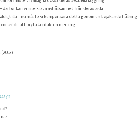
därför måste vi välsigna också deras sexuella läggning
– därför kan vi inte kräva avhållsamhet från deras sida
äldigt illa – nu måste vi kompensera detta genom en bejakande hållning
 kommer de att bryta kontakten med mig
s
(2003)
apssyn
ynd?
rna?