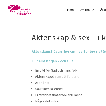
Hem
Om oss
Äkt
Äktenskap & sex – i 
Äktenskapsfrågan i kyrkan – varför bry sig? De
I Bibelns början – och slut
En bild för Gud och hans folk
Äktenskapet som ett förbund
Att bli ett
Sakramental enhet
Erfarenhetsbaserade argument
Några slutsatser