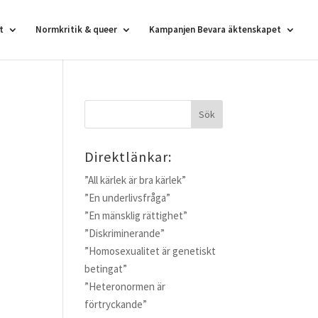
t
Normkritik & queer
Kampanjen Bevara äktenskapet
Direktlänkar:
”All kärlek är bra kärlek”
”En underlivsfråga”
”En mänsklig rättighet”
”Diskriminerande”
”Homosexualitet är genetiskt
betingat”
”Heteronormen är
förtryckande”