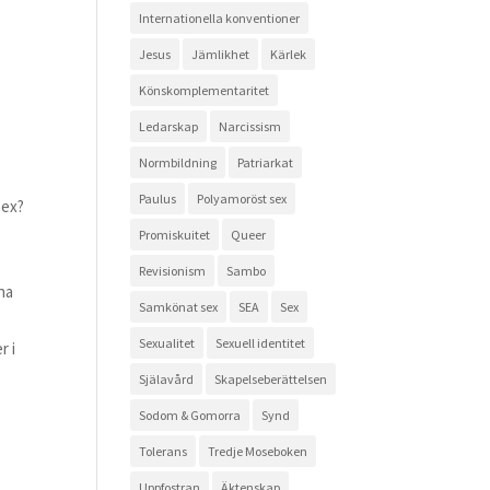
Internationella konventioner
Jesus
Jämlikhet
Kärlek
Könskomplementaritet
Ledarskap
Narcissism
Normbildning
Patriarkat
Paulus
Polyamoröst sex
sex?
Promiskuitet
Queer
Revisionism
Sambo
rna
Samkönat sex
SEA
Sex
Sexualitet
Sexuell identitet
r i
Själavård
Skapelseberättelsen
Sodom & Gomorra
Synd
Tolerans
Tredje Moseboken
Uppfostran
Äktenskap