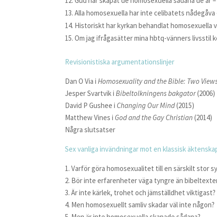
Gud har skapat de homosexuella sådana de är – 
Alla homosexuella har inte celibatets nådegåva 
Historiskt har kyrkan behandlat homosexuella v
Om jag ifrågasätter mina hbtq-vänners livsstil
Revisionistiska argumentationslinjer
Dan O Via i
Homosexuality and the Bible: Two View
Jesper Svartvik i
Bibeltolkningens bakgator
(2006)
David P Gushee i
Changing Our Mind
(2015)
Matthew Vines i
God and the Gay Christian
(2014)
Några slutsatser
Sex vanliga invändningar mot en klassisk äktensk
1. Varför göra homosexualitet till en särskilt stor s
2. Bör inte erfarenheter väga tyngre än bibeltexte
3. Är inte kärlek, trohet och jämställdhet viktigast?
4. Men homosexuellt samliv skadar väl inte någon?
5. Men är inte homosexuella skapade sådana?