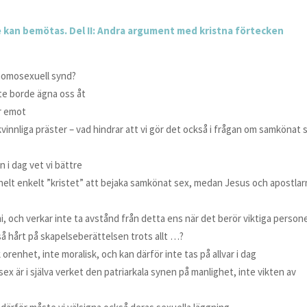
e kan bemötas. Del II: Andra argument med kristna förtecken
 homosexuell synd?
nte borde ägna oss åt
är emot
 kvinnliga präster – vad hindrar att vi gör det också i frågan om samkönat 
 i dag vet vi bättre
et helt enkelt ”kristet” att bejaka samkönat sex, medan Jesus och apostla
i, och verkar inte ta avstånd från detta ens när det berör viktiga persone
så hårt på skapelseberättelsen trots allt …?
orenhet, inte moralisk, och kan därför inte tas på allvar i dag
x är i själva verket den patriarkala synen på manlighet, inte vikten av