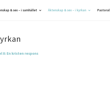
enskap & sex – i samhället
Äktenskap & sex – i kyrkan
Pastoral
kyrkan
l II: En kristen respons