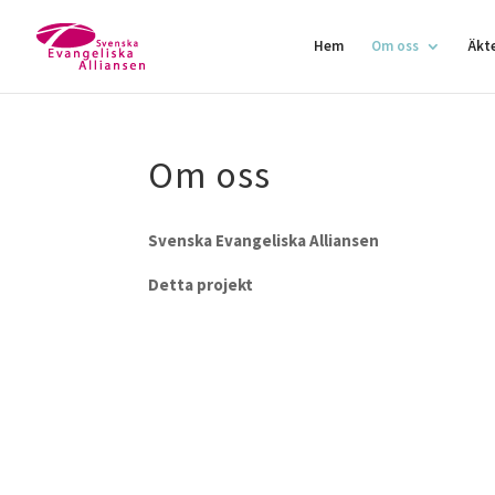
Hem
Om oss
Äkt
Om oss
Svenska Evangeliska Alliansen
Detta projekt