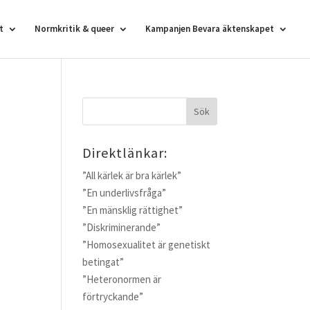
t
Normkritik & queer
Kampanjen Bevara äktenskapet
Direktlänkar:
”All kärlek är bra kärlek”
”En underlivsfråga”
”En mänsklig rättighet”
”Diskriminerande”
”Homosexualitet är genetiskt
betingat”
”Heteronormen är
förtryckande”