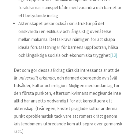
föräldrarnas samspel både med varandra och barnet är
ett betydande inslag
Äktenskapet pekar också i sin struktur på det
önskvärda i en exklusiv och långsiktig överlåtelse
mellan makarna. Detta krävs nämligen för att skapa
ideala förutsättningar för barnens uppfostran, hälsa
och långsiktiga sociala och ekonomiska trygghet
[12]
Det som gör dessa särdrag särskilt intressanta är att de
är
universellt erkända
, och därmed oberoende av såväl
tidsålder, kultur och religion. Möjligen med undantag för
den första punkten, eftersom kvinnans medgivande inte
alltid har ansetts nödvändigt för att konstituera ett
äktenskap. (I vår egen, kristet präglade kultur är denna
punkt oproblematisk tack vare att romersk rätt genom
kristendomens utbredande kom att segra över germansk
rätt.)