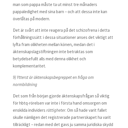
man som pappa måste ta ut minst tre månaders
pappaledighet med sina barn – och att dessa inte kan
överlåtas på modern.
Det är svårt att inte reagera på det schizofrena i detta
förhållningssätt: i dessa situationer anses det viktigt att
lyfta fram olikheten mellan könen, medan det i
äktenskapslagstiftningen inte betraktas som
betydelsefullt alls med denna olikhet och
komplementaritet.
9) Ytterst är äktenskapsbegreppet en fråga om
normbildning
Det som från början gjorde äktenskapsfrågan så viktig
för hbtq-rörelsen var inte i första hand omsorgen om
enskilda individers
rättigheter
. Om så hade varit fallet
skulle nämligen det registrerade partnerskapet ha varit
tillräckligt – redan med det gavs ju samma juridiska skydd