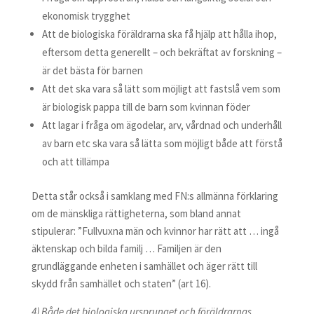
ekonomisk trygghet
Att de biologiska föräldrarna ska få hjälp att hålla ihop,
eftersom detta generellt – och bekräftat av forskning –
är det bästa för barnen
Att det ska vara så lätt som möjligt att fastslå vem som
är biologisk pappa till de barn som kvinnan föder
Att lagar i fråga om ägodelar, arv, vårdnad och underhåll
av barn etc ska vara så lätta som möjligt både att förstå
och att tillämpa
Detta står också i samklang med FN:s allmänna förklaring
om de mänskliga rättigheterna, som bland annat
stipulerar: ”Fullvuxna män och kvinnor har rätt att … ingå
äktenskap och bilda familj … Familjen är den
grundläggande enheten i samhället och äger rätt till
skydd från samhället och staten” (art 16).
4) Både det biologiska ursprunget och föräldrarnas