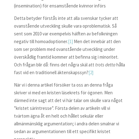
(insemination) för ensamstående kvinnor införs
Detta betyder förstås inte att alla svenskar tycker att
ovanstående utveckling skulle vara oproblematisk. Så
sent som 2010 var exempelvis hälften av befolkningen
negativ till homoadoptioner.
[1]
Men det innebär att den
som ser problem med ovanstående utveckling under
överskådlig framtid kommer att befinna sig i minoritet.
Och frågan blir då: finns det några skäl att
trots detta
hålla
fast vid en traditionell äktenskapssyn?
[2]
När vi i denna artikel försöker ta oss an denna fråga
skriver vi med en kristen läsekrets för ögonen. Men
därmed inte sagt att det vi här talar om skulle vara något
”kristet särintresse”. Första delen av artikeln vill vi
tvärtom ägna åt en helt och hållet sekulär eller
allmänmänsklig argumentation; i andra delen smalnar vi
sedan av argumentationen till ett specifikt kristet