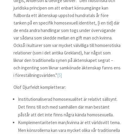
Girgis, Anderson & George skriver: ”Den filosofiska och
juridiska principen om att enbart könsumgänge kan
fullborda ett äktenskap uppstod hundratals år före
tanken på en specifik homosexuell identitet, [i en tid] där
de enda andra handlingar som togs under övervägande
var sådana som skedde mellan en gift man och kvinna.
Också i kulturer som var mycket välvilliga till homoerotiska
relationer (som i det antika Grekland), har något som
liknar den traditionella synen på äktenskapet segrat –
och ingenting som liknar samkönade äktenskap fanns ens
i föreställningsvärlden.”
[5]
Olof Djurfeldt kompletterar:
Institutionaliserad homosexualitet är relativt sällsynt.
Det finns till och med samhällen där man bestämt
påstår att det inte finns några kända homosexuella.
Komplementariteten man/kvinna är ett världsvitt tema.
Men könsrollerna kan vara mycket olika vår traditionella