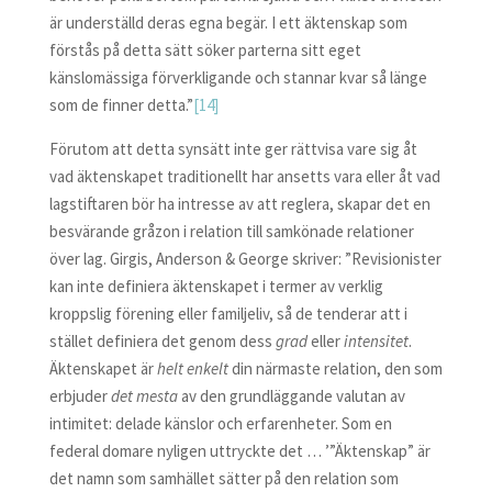
är underställd deras egna begär. I ett äktenskap som
förstås på detta sätt söker parterna sitt eget
känslomässiga förverkligande och stannar kvar så länge
som de finner detta.”
[14]
Förutom att detta synsätt inte ger rättvisa vare sig åt
vad äktenskapet traditionellt har ansetts vara eller åt vad
lagstiftaren bör ha intresse av att reglera, skapar det en
besvärande gråzon i relation till samkönade relationer
över lag. Girgis, Anderson & George skriver: ”Revisionister
kan inte definiera äktenskapet i termer av verklig
kroppslig förening eller familjeliv, så de tenderar att i
stället definiera det genom dess
grad
eller
intensitet
.
Äktenskapet är
helt enkelt
din närmaste relation, den som
erbjuder
det mesta
av den grundläggande valutan av
intimitet: delade känslor och erfarenheter. Som en
federal domare nyligen uttryckte det … ’”Äktenskap” är
det namn som samhället sätter på den relation som