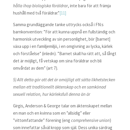
hålla ihop biologiska föräldrar
, inte bara för att främja
hushåll med två föräldrar.”
[11]
Samma grundläggande tanke uttrycks också i FN:s
barnkonvention: ”För att kunna uppnå en fullständig och
harmonisk utveckling av sin personlighet, bör [barnet]
växa upp i en familjemiljö, i en omgivning av lycka, kärlek
och förståelse” (inledn). ”Barnet skall ha rätt att, så långt
det är möjligt, få vetskap om sina föräldrar och bli
omvårdat av dem” (art 7).
5) Allt detta gör att det är omöjligt att sätta likhetstecken
mellan ett traditionellt äktenskap och en samkönad
sexuell relation, hur kärleksfull denna än är
Girgis, Anderson & George talar om äktenskapet mellan
en man och en kvinna som en ”allsidig” eller
”vittomfattande” förening (eng
comprehensive union
)
som innefattar såväl kropp som själ. Dess unika särdrag