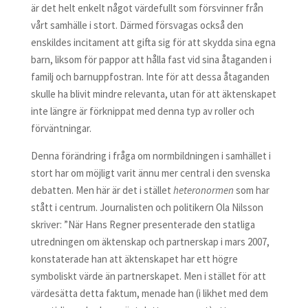
är det helt enkelt något värdefullt som försvinner från
vårt samhälle i stort. Därmed försvagas också den
enskildes incitament att gifta sig för att skydda sina egna
barn, liksom för pappor att hålla fast vid sina åtaganden i
familj och barnuppfostran. Inte för att dessa åtaganden
skulle ha blivit mindre relevanta, utan för att äktenskapet
inte längre är förknippat med denna typ av roller och
förväntningar.
Denna förändring i fråga om normbildningen i samhället i
stort har om möjligt varit ännu mer central i den svenska
debatten. Men här är det i stället
heteronormen
som har
stått i centrum. Journalisten och politikern Ola Nilsson
skriver: ”När Hans Regner presenterade den statliga
utredningen om äktenskap och partnerskap i mars 2007,
konstaterade han att äktenskapet har ett högre
symboliskt värde än partnerskapet. Men i stället för att
värdesätta detta faktum, menade han (i likhet med dem