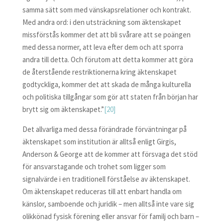
samma sätt som med vänskapsrelationer och kontrakt.
Med andra ord: i den utsträckning som äktenskapet
missförstås kommer det att bli svårare att se poängen
med dessa normer, att leva efter dem och att sporra
andra till detta. Och förutom att detta kommer att göra
de återstående restriktionerna kring äktenskapet
godtyckliga, kommer det att skada de många kulturella
och politiska tillgångar som gör att staten från början har
brytt sig om äktenskapet.”
[20]
Det allvarliga med dessa förändrade förväntningar på
äktenskapet som institution är alltså enligt Girgis,
Anderson & George att de kommer att försvaga det stöd
för ansvarstagande och trohet som ligger som
signalvärde i en traditionell förståelse av äktenskapet.
Om äktenskapet reduceras till att enbart handla om
känslor, samboende och juridik – men alltså inte vare sig
olikkönad fysisk förening eller ansvar för familj och barn –