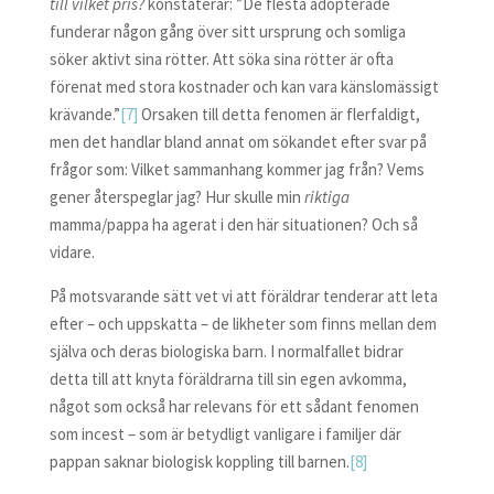
till vilket pris?
konstaterar: ”De flesta adopterade
funderar någon gång över sitt ursprung och somliga
söker aktivt sina rötter. Att söka sina rötter är ofta
förenat med stora kostnader och kan vara känslomässigt
krävande.”
[7]
Orsaken till detta fenomen är flerfaldigt,
men det handlar bland annat om sökandet efter svar på
frågor som: Vilket sammanhang kommer jag från? Vems
gener återspeglar jag? Hur skulle min
riktiga
mamma/pappa ha agerat i den här situationen? Och så
vidare.
På motsvarande sätt vet vi att föräldrar tenderar att leta
efter – och uppskatta – de likheter som finns mellan dem
själva och deras biologiska barn. I normalfallet bidrar
detta till att knyta föräldrarna till sin egen avkomma,
något som också har relevans för ett sådant fenomen
som incest – som är betydligt vanligare i familjer där
pappan saknar biologisk koppling till barnen.
[8]