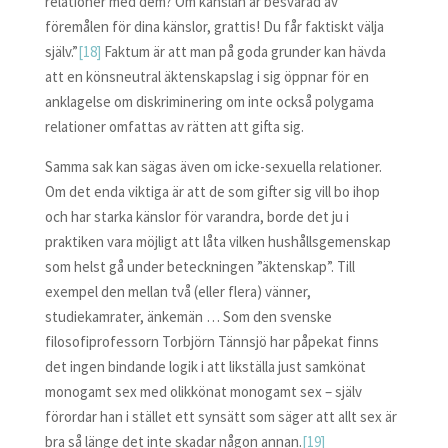
relationer med dem? Om känslan är besvarad av
föremålen för dina känslor, grattis! Du får faktiskt välja
själv.”
[18]
Faktum är att man på goda grunder kan hävda
att en könsneutral äktenskapslag i sig öppnar för en
anklagelse om diskriminering om inte också polygama
relationer omfattas av rätten att gifta sig.
Samma sak kan sägas även om icke-sexuella relationer.
Om det enda viktiga är att de som gifter sig vill bo ihop
och har starka känslor för varandra, borde det ju i
praktiken vara möjligt att låta vilken hushållsgemenskap
som helst gå under beteckningen ”äktenskap”. Till
exempel den mellan två (eller flera) vänner,
studiekamrater, änkemän … Som den svenske
filosofiprofessorn Torbjörn Tännsjö har påpekat finns
det ingen bindande logik i att likställa just samkönat
monogamt sex med olikkönat monogamt sex – själv
förordar han i stället ett synsätt som säger att allt sex är
bra så länge det inte skadar någon annan.
[19]