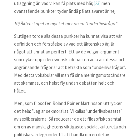
utläggning än vad vi kan få plats med här,
[23]
men
ovanstående punkter tyder ändå på att svaret är nej.
10) Äktenskapet är mycket mer än en ”underlivsfråga”
Slutligen torde alla dessa punkter ha kunnat visa att vår
definition och förståelse av vad ett äktenskap är, är
något allt annat än perifert. Ett av de vulgär-argument
som dyker upp i den svenska debatten är ju att dessa och
angränsande frågor är att betrakta som ”underlivsfrågor”.
Med detta vokabulär vill man få sina meningsmotståndare
att skämmas, och helst fly undan debatten helt och
hållet.
Men, som filosofen Roland Poirier Martinsson uttrycker
det hela: ”Jag är sexmoralist. Vi kallas ’underlivsbesatta’
av sexliberalerna. Så reducerar de ett filosofiskt samtal
om en av mänsklighetens viktigaste sociala, kulturella och
politiska värdegrunder till att handla om en del av