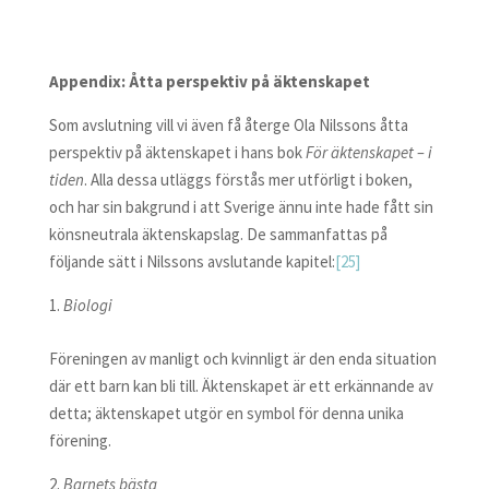
Appendix: Åtta perspektiv på äktenskapet
Som avslutning vill vi även få återge Ola Nilssons åtta
perspektiv på äktenskapet i hans bok
För äktenskapet – i
tiden
. Alla dessa utläggs förstås mer utförligt i boken,
och har sin bakgrund i att Sverige ännu inte hade fått sin
könsneutrala äktenskapslag. De sammanfattas på
följande sätt i Nilssons avslutande kapitel:
[25]
Biologi
Föreningen av manligt och kvinnligt är den enda situation
där ett barn kan bli till. Äktenskapet är ett erkännande av
detta; äktenskapet utgör en symbol för denna unika
förening.
Barnets bästa