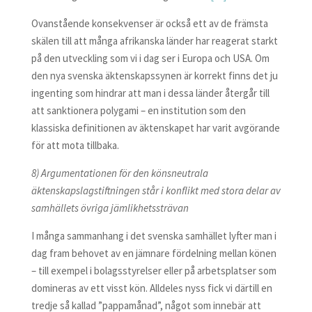
Ovanstående konsekvenser är också ett av de främsta
skälen till att många afrikanska länder har reagerat starkt
på den utveckling som vi i dag ser i Europa och USA. Om
den nya svenska äktenskapssynen är korrekt finns det ju
ingenting som hindrar att man i dessa länder återgår till
att sanktionera polygami – en institution som den
klassiska definitionen av äktenskapet har varit avgörande
för att mota tillbaka.
8) Argumentationen för den könsneutrala
äktenskapslagstiftningen står i konflikt med stora delar av
samhällets övriga jämlikhetssträvan
I många sammanhang i det svenska samhället lyfter man i
dag fram behovet av en jämnare fördelning mellan könen
– till exempel i bolagsstyrelser eller på arbetsplatser som
domineras av ett visst kön. Alldeles nyss fick vi därtill en
tredje så kallad ”pappamånad”, något som innebär att