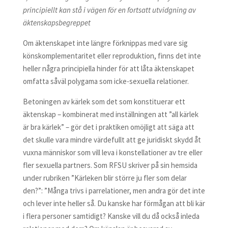
principiellt kan stå i vägen för en fortsatt utvidgning av
äktenskapsbegreppet
Om äktenskapet inte längre förknippas med vare sig
könskomplementaritet eller reproduktion, finns det inte
heller några principiella hinder för att låta äktenskapet
omfatta såväl polygama som icke-sexuella relationer.
Betoningen av kärlek som det som konstituerar ett
äktenskap – kombinerat med inställningen att ”all kärlek
är bra kärlek” – gör det i praktiken omöjligt att säga att
det skulle vara mindre värdefullt att ge juridiskt skydd åt
vuxna människor som vill leva i konstellationer av tre eller
fler sexuella partners. Som RFSU skriver på sin hemsida
under rubriken ”Kärleken blir större ju fler som delar
den?”: ”Många trivs i parrelationer, men andra gör det inte
och lever inte heller så. Du kanske har förmågan att bli kär
i flera personer samtidigt? Kanske vill du då också inleda