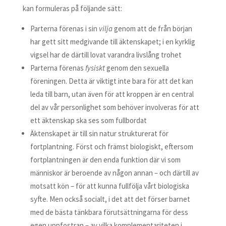
kan formuleras på följande sätt:
Parterna förenas i sin
vilja
genom att de från början
har gett sitt medgivande till äktenskapet; i en kyrklig
vigsel har de därtill lovat varandra livslång trohet
Parterna förenas
fysiskt
genom den sexuella
föreningen. Detta är viktigt inte bara för att det kan
leda till barn, utan även för att kroppen är en central
del av vår personlighet som behöver involveras för att
ett äktenskap ska ses som fullbordat
Äktenskapet är till sin natur strukturerat för
fortplantning. Först och främst biologiskt, eftersom
fortplantningen är den enda funktion där vi som
människor är beroende av någon annan – och därtill av
motsatt kön – för att kunna fullfölja vårt biologiska
syfte. Men också socialt, i det att det förser barnet
med de bästa tänkbara förutsättningarna för dess
egen uppfostran – av vilka komplementariteten i