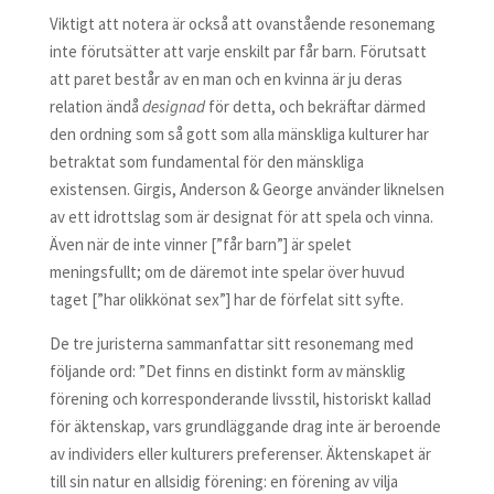
Viktigt att notera är också att ovanstående resonemang
inte förutsätter att varje enskilt par får barn. Förutsatt
att paret består av en man och en kvinna är ju deras
relation ändå
designad
för detta, och bekräftar därmed
den ordning som så gott som alla mänskliga kulturer har
betraktat som fundamental för den mänskliga
existensen. Girgis, Anderson & George använder liknelsen
av ett idrottslag som är designat för att spela och vinna.
Även när de inte vinner [”får barn”] är spelet
meningsfullt; om de däremot inte spelar över huvud
taget [”har olikkönat sex”] har de förfelat sitt syfte.
De tre juristerna sammanfattar sitt resonemang med
följande ord: ”Det finns en distinkt form av mänsklig
förening och korresponderande livsstil, historiskt kallad
för äktenskap, vars grundläggande drag inte är beroende
av individers eller kulturers preferenser. Äktenskapet är
till sin natur en allsidig förening: en förening av vilja