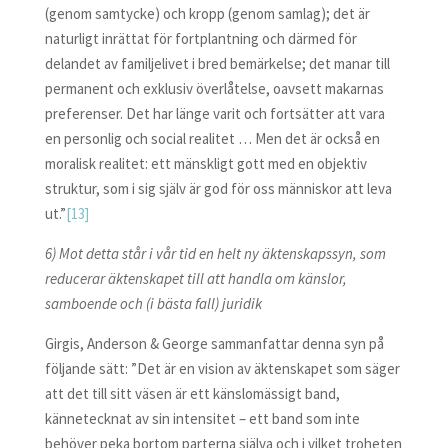
(genom samtycke) och kropp (genom samlag); det är
naturligt inrättat för fortplantning och därmed för
delandet av familjelivet i bred bemärkelse; det manar till
permanent och exklusiv överlåtelse, oavsett makarnas
preferenser. Det har länge varit och fortsätter att vara
en personlig och social realitet … Men det är också en
moralisk realitet: ett mänskligt gott med en objektiv
struktur, som i sig själv är god för oss människor att leva
ut.”
[13]
6) Mot detta står i vår tid en helt ny äktenskapssyn, som
reducerar äktenskapet till att handla om känslor,
samboende och (i bästa fall) juridik
Girgis, Anderson & George sammanfattar denna syn på
följande sätt: ”Det är en vision av äktenskapet som säger
att det till sitt väsen är ett känslomässigt band,
kännetecknat av sin intensitet – ett band som inte
behöver peka bortom parterna själva och i vilket troheten