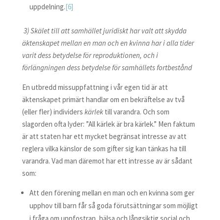
uppdelning.
[6]
3) Skälet till att samhället juridiskt har valt att skydda
äktenskapet mellan en man och en kvinna har i alla tider
varit dess betydelse för reproduktionen, och i
förlängningen dess betydelse för samhällets fortbestånd
En utbredd missuppfattning i vår egen tid är att
äktenskapet primärt handlar om en bekräftelse av två
(eller fler) individers
kärlek
till varandra. Och som
slagorden ofta lyder: ”All kärlek är bra kärlek.” Men faktum
är att staten har ett mycket begränsat intresse av att
reglera vilka känslor de som gifter sig kan tänkas ha till
varandra. Vad man däremot har ett intresse av är sådant
som:
Att den förening mellan en man och en kvinna som ger
upphov till barn får så goda förutsättningar som möjligt
i fråga om uppfostran, hälsa och långsiktig social och