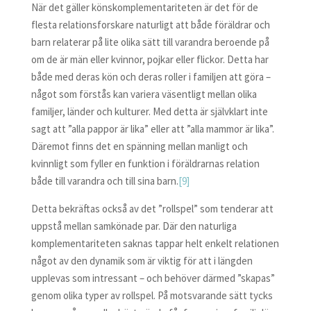
När det gäller könskomplementariteten är det för de
flesta relationsforskare naturligt att både föräldrar och
barn relaterar på lite olika sätt till varandra beroende på
om de är män eller kvinnor, pojkar eller flickor. Detta har
både med deras kön och deras roller i familjen att göra –
något som förstås kan variera väsentligt mellan olika
familjer, länder och kulturer. Med detta är självklart inte
sagt att ”alla pappor är lika” eller att ”alla mammor är lika”.
Däremot finns det en spänning mellan manligt och
kvinnligt som fyller en funktion i föräldrarnas relation
både till varandra och till sina barn.
[9]
Detta bekräftas också av det ”rollspel” som tenderar att
uppstå mellan samkönade par. Där den naturliga
komplementariteten saknas tappar helt enkelt relationen
något av den dynamik som är viktig för att i längden
upplevas som intressant – och behöver därmed ”skapas”
genom olika typer av rollspel. På motsvarande sätt tycks