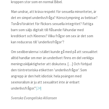
kroppen stor som en normal Bibel.
Man undrar, att kräva respekt för sexuella minoriteter, är
det en simpel underlivsfråga? Könsstympning av bebisar?
Tonårsföraktet för flickors sexuella integritet? Fattiga
barn som säljs digitalt till flåsande fähundar med
kreditkort och Kleenex? Vilka frågor om sex är det som
kan reduceras till ’underlivsfrågor’?
Om sexliberalerna i stället kunde gå med på att sexualitet
alltid handlar om mer än underlivet finns en del verkliga
meningsskiljaktigheter att diskutera. […] Och förbjud
den töntretoriska etiketten ’underlivsfrågor’. Som
angrepp är den helt idiotisk: hela poängen med
sexmoralism är ju att sexualitet inte är enbart
underlivsfrågor.”
[24]
Svenska Evangeliska Alliansen