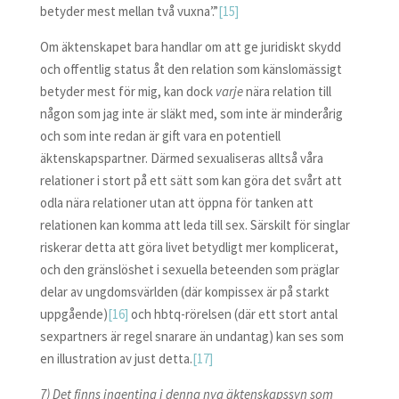
betyder mest mellan två vuxna’.”
[15]
Om äktenskapet bara handlar om att ge juridiskt skydd
och offentlig status åt den relation som känslomässigt
betyder mest för mig, kan dock
varje
nära relation till
någon som jag inte är släkt med, som inte är minderårig
och som inte redan är gift vara en potentiell
äktenskapspartner. Därmed sexualiseras alltså våra
relationer i stort på ett sätt som kan göra det svårt att
odla nära relationer utan att öppna för tanken att
relationen kan komma att leda till sex. Särskilt för singlar
riskerar detta att göra livet betydligt mer komplicerat,
och den gränslöshet i sexuella beteenden som präglar
delar av ungdomsvärlden (där kompissex är på starkt
uppgående)
[16]
och hbtq-rörelsen (där ett stort antal
sexpartners är regel snarare än undantag) kan ses som
en illustration av just detta.
[17]
7) Det finns ingenting i denna nya äktenskapssyn som