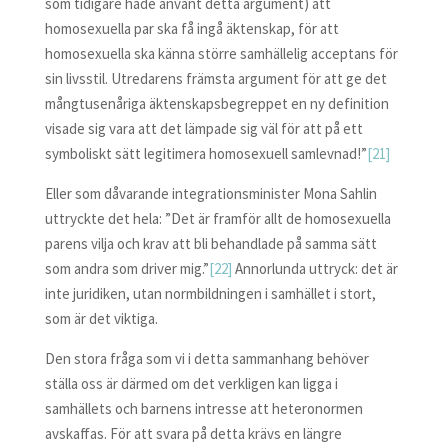
som tidigare hade använt detta argument) att
homosexuella par ska få ingå äktenskap, för att
homosexuella ska känna större samhällelig acceptans för
sin livsstil. Utredarens främsta argument för att ge det
mångtusenåriga äktenskapsbegreppet en ny definition
visade sig vara att det lämpade sig väl för att på ett
symboliskt sätt legitimera homosexuell samlevnad!”
[21]
Eller som dåvarande integrationsminister Mona Sahlin
uttryckte det hela: ”Det är framför allt de homosexuella
parens vilja och krav att bli behandlade på samma sätt
som andra som driver mig.”
[22]
Annorlunda uttryck: det är
inte juridiken, utan normbildningen i samhället i stort,
som är det viktiga.
Den stora fråga som vi i detta sammanhang behöver
ställa oss är därmed om det verkligen kan ligga i
samhällets och barnens intresse att heteronormen
avskaffas. För att svara på detta krävs en längre