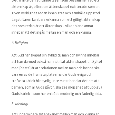
Det är inte den stiftande lagen som bestämmer vad ett
äktenskap är, eftersom äktenskapet existerade som en
given verklighet redan innan stat och samhälle uppstod.
Lagstiftaren kan bara erkänna som ett giltigt äktenskap
det som redan är ett äktenskap – vilket bland annat
innebär att det ingås mellan en man och en kvinna.
Religion
Att Gud har skapat sin avbild till man och kvinna innebär
att han därmed också har instiftat äktenskapet. … Syftet
med [detta] är att relationen mellan man och kvinna ska
vara en av de främsta platserna där Guds eviga och
trofasta kärlek blir synlig. Inte minst handlar det om att
barnen, som är Guds gåvor, ska ges möjlighet att uppleva
Guds kärlek – som har en både moderlig och faderlig sida.
5. Ideologi
Att underminera äktenskapet mellan man och kvinna är