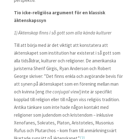
perspektiv.
Tio icke-religiösa argument för en klassisk
äktenskapssyn
1) Äktenskap finns i så gott som alla kända kulturer
Till att börja med är det viktigt att konstatera att
äktenskapet som institution har existerat i så gott som
alla tidsåldrar, kulturer och religioner. De amerikanska
juristerna Sherif Girgis, Ryan Anderson och Robert
George skriver: ”Det finns enkla och avgörande bevis för
att synen på äktenskapet som en förening mellan man
och kvinna [eng
the conjugal view
] inte är specifikt
kopplad till religion eller till någon viss religiös tradition.
Antika tänkare som inte hade någon kontakt med
religioner som judendom och kristendom – inklusive
Xenofanes, Sokrates, Platon, Aristoteles, Musonius
Rufus och Plutarchos – kom fram till anmärkningsvärt
likartade synsätt på äktenskapet.”
[3]