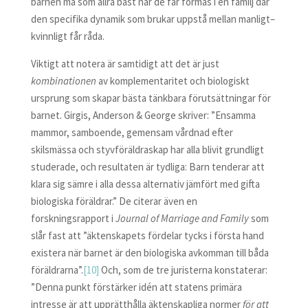
barnen må som allra bäst när de får formas i en familj där
den specifika dynamik som brukar uppstå mellan manligt–
kvinnligt får råda.
Viktigt att notera är samtidigt att det är just
kombinationen
av komplementaritet och biologiskt
ursprung som skapar bästa tänkbara förutsättningar för
barnet. Girgis, Anderson & George skriver: ”Ensamma
mammor, samboende, gemensam vårdnad efter
skilsmässa och styvföräldraskap har alla blivit grundligt
studerade, och resultaten är tydliga: Barn tenderar att
klara sig sämre i alla dessa alternativ jämfört med gifta
biologiska föräldrar.” De citerar även en
forskningsrapport i
Journal of Marriage and Family
som
slår fast att ”äktenskapets fördelar tycks i första hand
existera när barnet är den biologiska avkomman till båda
föräldrarna”.
[10]
Och, som de tre juristerna konstaterar:
”Denna punkt förstärker idén att statens primära
intresse är att upprätthålla äktenskapliga normer
för att