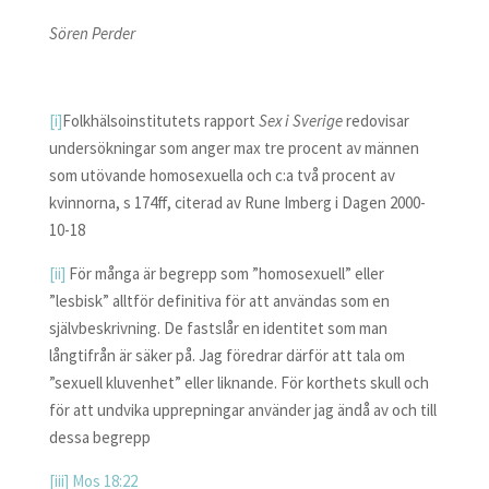
Sören Perder
[i]
Folkhälsoinstitutets rapport
Sex i Sverige
redovisar
undersökningar som anger max tre procent av männen
som utövande homosexuella och c:a två procent av
kvinnorna, s 174ff, citerad av Rune Imberg i Dagen 2000-
10-18
[ii]
För många är begrepp som ”homosexuell” eller
”lesbisk” alltför definitiva för att användas som en
självbeskrivning. De fastslår en identitet som man
långtifrån är säker på. Jag föredrar därför att tala om
”sexuell kluvenhet” eller liknande. För korthets skull och
för att undvika upprepningar använder jag ändå av och till
dessa begrepp
[iii]
Mos 18:22