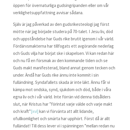
öppen för övernaturliga gudsingripanden eller om vår
verklighetsuppfattning avvisar sådana.
Själv är jag påverkad av den gudsrikesteologi jag först
mötte när jag började studera på 70-talet. I Jesu liv, död
och uppståndelse har Guds rike brutit igenom i vår värld.
Fördärvsmakterna har tillfogats ett avgörande nederlag
och Guds vilja har börjat ske i skapelsen. Vi kan redan här
och nu få en försmak av den kommande tiden och se
Guds makt manifesterad, bland annat genom tecken och
under. Ändå har Guds rike ännu inte kommit i sin
fulländning. Syndafallets skada är inte läkt. Ännu får vi
kämpa mot ondska, synd, sjukdom och död, både i våra
egna liv och i vår värld. Inte förrän vid denna tidsålders
slut, när Kristus har ”förintat varje välde och varje makt
och kraft”
[xvi]
kan vi förvänta att allt lidande,
ofullkomlighet och smärta har upphört. Först då är allt
fulländat! Till dess lever vi i spänningen ”mellan redan nu