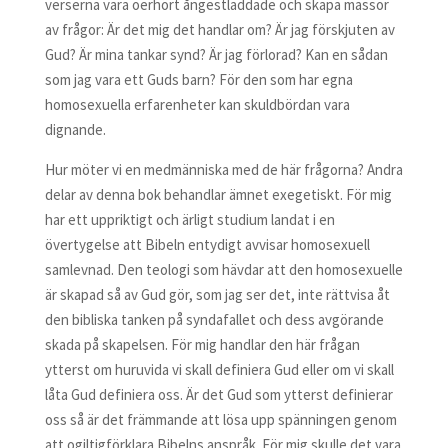
verserna vara oerhört ångestladdade och skapa massor
av frågor: Är det mig det handlar om? Är jag förskjuten av
Gud? Är mina tankar synd? Är jag förlorad? Kan en sådan
som jag vara ett Guds barn? För den som har egna
homosexuella erfarenheter kan skuldbördan vara
dignande.
Hur möter vi en medmänniska med de här frågorna? Andra
delar av denna bok behandlar ämnet exegetiskt. För mig
har ett uppriktigt och ärligt studium landat i en
övertygelse att Bibeln entydigt avvisar homosexuell
samlevnad. Den teologi som hävdar att den homosexuelle
är skapad så av Gud gör, som jag ser det, inte rättvisa åt
den bibliska tanken på syndafallet och dess avgörande
skada på skapelsen. För mig handlar den här frågan
ytterst om huruvida vi skall definiera Gud eller om vi skall
låta Gud definiera oss. Är det Gud som ytterst definierar
oss så är det främmande att lösa upp spänningen genom
att ogiltigförklara Bibelns anspråk. För mig skulle det vara