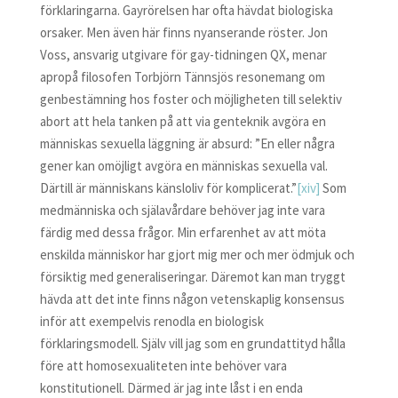
förklaringarna. Gayrörelsen har ofta hävdat biologiska
orsaker. Men även här finns nyanserande röster. Jon
Voss, ansvarig utgivare för gay-tidningen QX, menar
apropå filosofen Torbjörn Tännsjös resonemang om
genbestämning hos foster och möjligheten till selektiv
abort att hela tanken på att via genteknik avgöra en
människas sexuella läggning är absurd: ”En eller några
gener kan omöjligt avgöra en människas sexuella val.
Därtill är människans känsloliv för komplicerat.”
[xiv]
Som
medmänniska och själavårdare behöver jag inte vara
färdig med dessa frågor. Min erfarenhet av att möta
enskilda människor har gjort mig mer och mer ödmjuk och
försiktig med generaliseringar. Däremot kan man tryggt
hävda att det inte finns någon vetenskaplig konsensus
inför att exempelvis renodla en biologisk
förklaringsmodell. Själv vill jag som en grundattityd hålla
före att homosexualiteten inte behöver vara
konstitutionell. Därmed är jag inte låst i en enda