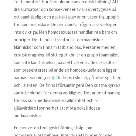
Testamentet? Hur formulerar man en etisk hållning? Att
dra slutsatser och konsekvenser av sin övertygelse på
ett samhälleligt och politiskt plan är en väsentlig uppgift
för opinionsbildare. De principiella frågorna är verkligen
inte oviktiga. Men homosexualitet handlar inte bara om
principer. Det handlar framför allt om människor!
Människor som finns mitt ibland oss. Personer med en
erotisk dragning till sitt eget kön är en grupp i samhället
som inte kan förnekas, oavsett vilken av de olika siffror
som presenterats på andelen homosexuella som ligger
närmast sanningen.
[i]
De finns i skolan, på arbetsplatsen
och i släkten. De finns i församlingen! Den kristna kyrkan
kan inte blunda för denna verklighet. Det är en utmaning
för oss som medmänniskor i allmänhet och för
själavårdare i synnerhet att möta också dessa
medmänniskor.
En medveten teologisk hållning i fråga om
homosexualitet behöver inte vara ett hinder för den