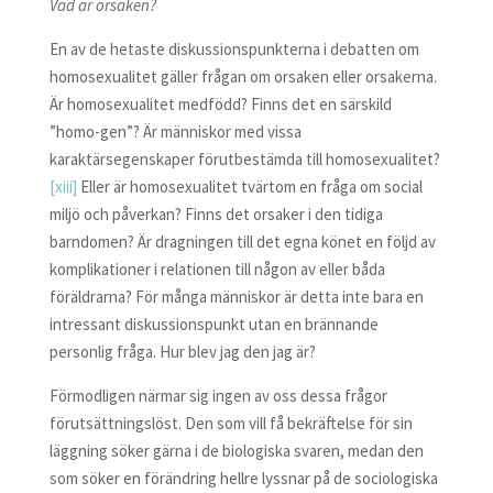
Vad är orsaken?
En av de hetaste diskussionspunkterna i debatten om
homosexualitet gäller frågan om orsaken eller orsakerna.
Är homosexualitet medfödd? Finns det en särskild
”homo-gen”? Är människor med vissa
karaktärsegenskaper förutbestämda till homosexualitet?
[xiii]
Eller är homosexualitet tvärtom en fråga om social
miljö och påverkan? Finns det orsaker i den tidiga
barndomen? Är dragningen till det egna könet en följd av
komplikationer i relationen till någon av eller båda
föräldrarna? För många människor är detta inte bara en
intressant diskussionspunkt utan en brännande
personlig fråga. Hur blev jag den jag är?
Förmodligen närmar sig ingen av oss dessa frågor
förutsättningslöst. Den som vill få bekräftelse för sin
läggning söker gärna i de biologiska svaren, medan den
som söker en förändring hellre lyssnar på de sociologiska