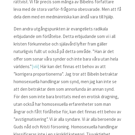
rättvist. Vi får precis som många av Bibelns författare
leva med de stora varför-frågorna obesvarade. Men att få
dela dem med en medmänniska kan ändå vara till hjälp.
Den andra utgångspunkten är evangeliets radikala
erbjudande om förlåtelse. Detta erbjudande som vi i all
kristen förkunnelse och själavård lyfter fram gäller
naturligvis fullt ut också på detta område. ”Han är det
offer som sonar våra synder och inte bara våra utan hela
världens.”
[viii]
Här kan det finnas ett behov av att
”korrigera proportionerna”. Jag tror att Bibeln betraktar
homosexuella handlingar som synd, men jag kan inte se
att den betraktar dem som annorlunda än annan synd.
För den som inte bara brottats med en erotisk dragning,
utan också har homosexuella erfarenheter som man
ångrar och fått förlåtelse för, kan det finnas ett behov av
”avstigmatisering”. Vi är alla syndare. Vi är alla beroende av
Guds nåd och Kristi försoning. Homosexuella handlingar
klassificeras inte i en särskild kategori. Tjuvaktighet