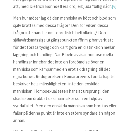
att, med Dietrich Bonhoeffers ord, erbjuda ”billig nåd”.
[v]
Men hur möter jag då den människa av kött och blod som
själv brottas med dessa frågor? Den för vilken dessa
frågor inte handlar om teoretisk bibeltolkning? Den
själavårdsmässiga utgångspunkten för mig har varit att
för det första tydligt och klart göra en distinktion mellan
läggning och handling. När Bibeln avvisar homosexuella
handlingar innebär det inte en fördömelse över en
människa som kämpar med en erotisk dragning till det
egna könet. Redogörelsen i Romarbrevets första kapitel
beskriver hela mänskligheten, inte den enskilda
människan. Homosexualiteten har sitt ursprung i den
skada som drabbat oss människor som en följd av
syndafallet. Men den enskilda människa som brottas eller
faller på denna punkt är inte en större syndare än någon
annan.