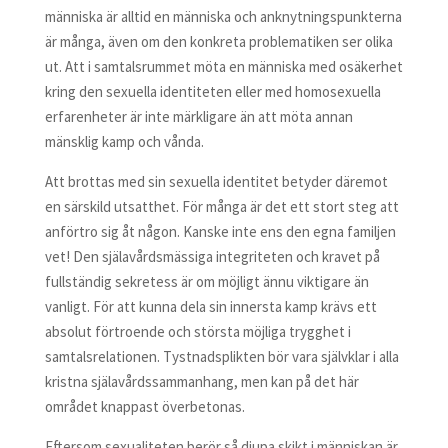
människa är alltid en människa och anknytningspunkterna
är många, även om den konkreta problematiken ser olika
ut. Att i samtalsrummet möta en människa med osäkerhet
kring den sexuella identiteten eller med homosexuella
erfarenheter är inte märkligare än att möta annan
mänsklig kamp och vånda.
Att brottas med sin sexuella identitet betyder däremot
en särskild utsatthet. För många är det ett stort steg att
anförtro sig åt någon. Kanske inte ens den egna familjen
vet! Den själavårdsmässiga integriteten och kravet på
fullständig sekretess är om möjligt ännu viktigare än
vanligt. För att kunna dela sin innersta kamp krävs ett
absolut förtroende och största möjliga trygghet i
samtalsrelationen. Tystnadsplikten bör vara självklar i alla
kristna själavårdssammanhang, men kan på det här
området knappast överbetonas.
Eftersom sexualiteten berör så djupa skikt i människan är