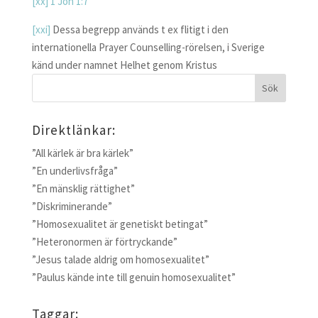
[xx]
1 Joh 1:7
[xxi]
Dessa begrepp används t ex flitigt i den
internationella Prayer Counselling-rörelsen, i Sverige
känd under namnet Helhet genom Kristus
Direktlänkar:
”All kärlek är bra kärlek”
”En underlivsfråga”
”En mänsklig rättighet”
”Diskriminerande”
”Homosexualitet är genetiskt betingat”
”Heteronormen är förtryckande”
”Jesus talade aldrig om homosexualitet”
”Paulus kände inte till genuin homosexualitet”
Taggar: