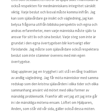
också respekten för medmänniskans integritet särskilt
viktig. Varje beslut och livsval måste komma inifrån. Jag
kan som själavårdare ge insikt och vägledning, jag kan
belysa frågorna utifrån bibliska perspektiv och egna och
andras erfarenheter, men varje människa måste själv ta
ansvar för sitt liv och sina beslut. Varje steg som inte är
grundat i den egna övertygelsen blir kortvarigt eller
förödande. Jag måste som själavårdare också respektera
beslut som inte stämmer överens med min egen
övertygelse.
Idag upplever jag en trygghet i att stå i en lång tradition
av andlig vägledning. Jag får möta människor med samma
redskap som den kristna själavården i olika tider och olika
sammanhang använt vid mötet med olika former av
mänsklig problematik. Framför allt vet jag att jag inte går
in i de mänskliga mötena ensam. Löftet om Hjälparen,
Anden, som står vid vår sida, gäller också dessa möten.