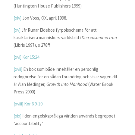
(Huntington House Publishers 1999)
[xiv]
Jon Voss, QX, april 1998.
[xv]
Jfr Runar Eldebos fyrpolsschema för att
karaktärisera människors världsbild i
Den ensamma tron
(Libris 1997), s 278ff
[xvi]
Kor 15:24
[xvii]
En bok som både innehåller en personlig
redogörelse för en sådan förändring och visar vägen dit
är Alan Medinger,
Growth into Manhood
(Water Brook
Press 2000)
[xviii]
Kor 6:9-10
[xix]
I den engelskspråkiga världen används begreppet
”accountability”