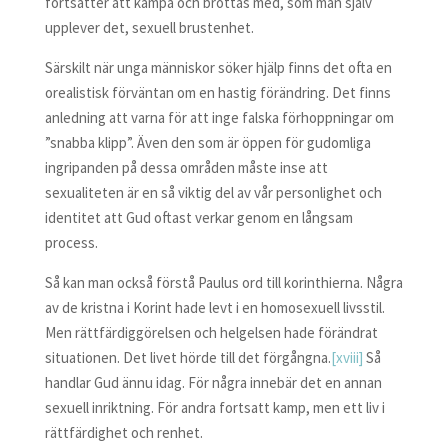
fortsätter att kämpa och brottas med, som man själv
upplever det, sexuell brustenhet.
Särskilt när unga människor söker hjälp finns det ofta en
orealistisk förväntan om en hastig förändring. Det finns
anledning att varna för att inge falska förhoppningar om
”snabba klipp”. Även den som är öppen för gudomliga
ingripanden på dessa områden måste inse att
sexualiteten är en så viktig del av vår personlighet och
identitet att Gud oftast verkar genom en långsam
process.
Så kan man också förstå Paulus ord till korinthierna. Några
av de kristna i Korint hade levt i en homosexuell livsstil.
Men rättfärdiggörelsen och helgelsen hade förändrat
situationen. Det livet hörde till det förgångna.
[xviii]
Så
handlar Gud ännu idag. För några innebär det en annan
sexuell inriktning. För andra fortsatt kamp, men ett liv i
rättfärdighet och renhet.