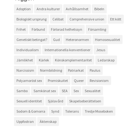
Adoption
Andra kulturer
Avhållsamhet
Bibeln
Biologiskt ursprung
Celibat
Comprehensive union
Ett kött
Frihet
Förbund
Förlorad helhetssyn
Församling
Genetiskt betingat?
Gud
Heteronormen
Homosexualitet
Individualism
Internationella konventioner
Jesus
Jämlikhet
Kärlek
Könskomplementaritet
Ledarskap
Narcissism
Normbildning
Patriarkat
Paulus
Polyamoröst sex
Promiskuitet
Queer
Revisionism
Sambo
Samkönat sex
SEA
Sex
Sexualitet
Sexuell identitet
Själavård
Skapelseberättelsen
Sodom & Gomorra
Synd
Tolerans
Tredje Moseboken
Uppfostran
Äktenskap