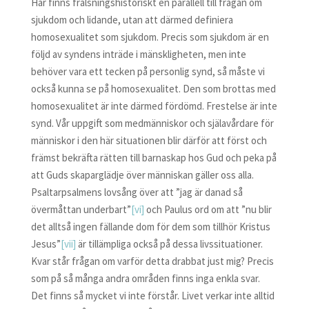
Här finns frälsningshistoriskt en parallell till frågan om
sjukdom och lidande, utan att därmed definiera
homosexualitet som sjukdom. Precis som sjukdom är en
följd av syndens inträde i mänskligheten, men inte
behöver vara ett tecken på personlig synd, så måste vi
också kunna se på homosexualitet. Den som brottas med
homosexualitet är inte därmed fördömd. Frestelse är inte
synd. Vår uppgift som medmänniskor och själavårdare för
människor i den här situationen blir därför att först och
främst bekräfta rätten till barnaskap hos Gud och peka på
att Guds skaparglädje över människan gäller oss alla.
Psaltarpsalmens lovsång över att ”jag är danad så
övermåttan underbart”
[vi]
och Paulus ord om att ”nu blir
det alltså ingen fällande dom för dem som tillhör Kristus
Jesus”
[vii]
är tillämpliga också på dessa livssituationer.
Kvar står frågan om varför detta drabbat just mig? Precis
som på så många andra områden finns inga enkla svar.
Det finns så mycket vi inte förstår. Livet verkar inte alltid