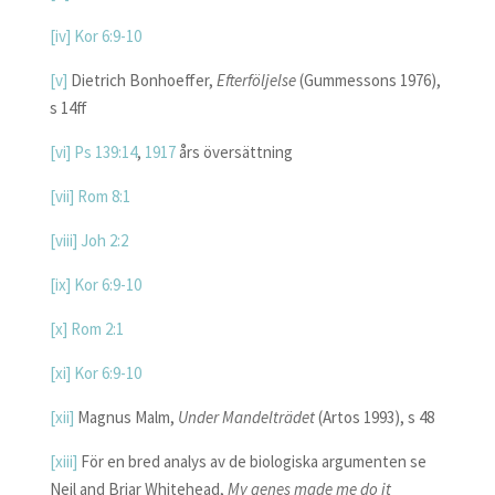
[iv]
Kor 6:9-10
[v]
Dietrich Bonhoeffer,
Efterföljelse
(Gummessons 1976),
s 14ff
[vi]
Ps 139:14
,
1917
års översättning
[vii]
Rom 8:1
[viii]
Joh 2:2
[ix]
Kor 6:9-10
[x]
Rom 2:1
[xi]
Kor 6:9-10
[xii]
Magnus Malm,
Under Mandelträdet
(Artos 1993), s 48
[xiii]
För en bred analys av de biologiska argumenten se
Neil and Briar Whitehead,
My genes made me do it