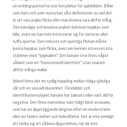
utvecklingsperiod ha stor betydelse för självbilden. Både
som barn och som vuxna kan våra definitioner av vad det
är att vara pojke/flicka eller man/kvinna vara alltför trång.
Den känslige och kreative pojken behöver bejakas som
kille, även om han inte intresserar sig för motorer eller
tuffa sporter. Den robusta och sportiga flickan måste
kunna bejakas som flicka, även om hennes intressen inte
stämmer med ”tjejmallen”. Det kanske inte finns något
sådant som en ”homosexuell identitet” utan snarare
alltför trånga mallar.
Ibland finns det en tydlig koppling mellan tidiga själsliga
sår och en sexuell kluvenhet. Förebilder och
identifikationsobjekt kanske har saknats eller varit alltför
negativa. Det finns människor som tidigt blivit avvisade,
som har en djupt liggande längtan efter en modersfamn
eller en faders ömhet och bekräftelse. Det är inte orimligt
att tänka sig att sådana djupa behov, när de inte