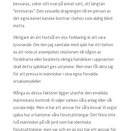
besvaras, söker sitt svar på annat sätt, att längtan
”erotiseras”. Den sexuella dragningen till en person av
det egna könet kanske bottnar i behov som aldrig blivit
mötta.
Viktigare än att fastslå en viss förklaring är att vara
lyssnande. Om den jag samtalar med själv har ett behov
av att reda ut exempelvis relationen till någon av
föräldrarna eller bearbeta viktiga händelser i uppväxten
skall detta självklart ges utrymme. Men man får akta sig
för att pressa in människor i sina egna förvalda
orsaksmodeller.
Många av dessa faktorer ligger utanför den enskilda
människans kontroll. Vi väljer varken våra anlag eller vår
sociala miljö. Men vi har ett ansvar för våra livsval. Vi avgör
själva hur vi hanterar våra förutsättningar. Det finns inte
två människor på vår jord som har identiska
förutsättningar, men var och en av oss har ett ansvar för