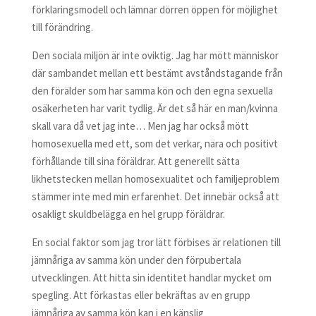
förklaringsmodell och lämnar dörren öppen för möjlighet
till förändring.
Den sociala miljön är inte oviktig. Jag har mött människor
där sambandet mellan ett bestämt avståndstagande från
den förälder som har samma kön och den egna sexuella
osäkerheten har varit tydlig. Är det så här en man/kvinna
skall vara då vet jag inte… Men jag har också mött
homosexuella med ett, som det verkar, nära och positivt
förhållande till sina föräldrar. Att generellt sätta
likhetstecken mellan homosexualitet och familjeproblem
stämmer inte med min erfarenhet. Det innebär också att
osakligt skuldbelägga en hel grupp föräldrar.
En social faktor som jag tror lätt förbises är relationen till
jämnåriga av samma kön under den förpubertala
utvecklingen. Att hitta sin identitet handlar mycket om
spegling. Att förkastas eller bekräftas av en grupp
jämnåriga av samma kön kan i en känslig