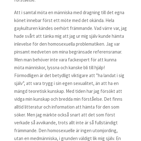
Att i samtal möta en människa med dragning till det egna
könet innebar först ett möte med det okända. Hela
gaykulturen kändes oerhört främmande. Vad värre var, jag
hade svårt att tänka mig att jag ur mig själv kunde hämta
inlevelse för den homosexuella problematiken. Jag var
pinsamt medveten om mina begränsade referensramar.
Men man behöver inte vara fackexpert för att kunna
möta människor, lyssna och kanske bli till hjälp!
Förmodligen är det betydligt viktigare att ”ha landat i sig
själv”, att vara trygg i sin egen sexualitet, än att ha en
mängd teoretisk kunskap. Med tiden har jag försökt att
vidga min kunskap och bredda min förståelse. Det finns
alltid litteratur och information att hämta för den som
söker. Men jag märkte också snart att det som först
verkade så avvikande, trots allt inte är så fullständigt
främmande. Den homosexuelle är ingen utomjording,
utan en medmänniska, i grunden väldigt lik mig själv. En