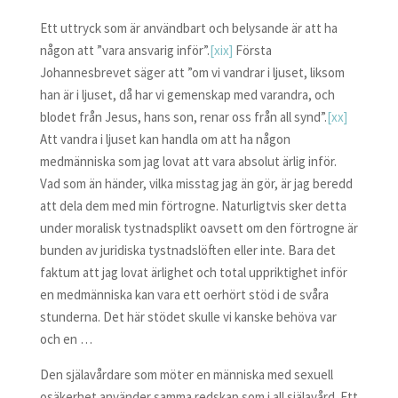
Ett uttryck som är användbart och belysande är att ha
någon att ”vara ansvarig inför”.
[xix]
Första
Johannesbrevet säger att ”om vi vandrar i ljuset, liksom
han är i ljuset, då har vi gemenskap med varandra, och
blodet från Jesus, hans son, renar oss från all synd”.
[xx]
Att vandra i ljuset kan handla om att ha någon
medmänniska som jag lovat att vara absolut ärlig inför.
Vad som än händer, vilka misstag jag än gör, är jag beredd
att dela dem med min förtrogne. Naturligtvis sker detta
under moralisk tystnadsplikt oavsett om den förtrogne är
bunden av juridiska tystnadslöften eller inte. Bara det
faktum att jag lovat ärlighet och total uppriktighet inför
en medmänniska kan vara ett oerhört stöd i de svåra
stunderna. Det här stödet skulle vi kanske behöva var
och en …
Den själavårdare som möter en människa med sexuell
osäkerhet använder samma redskap som i all själavård. Ett