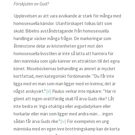
Förskjuten av Gud?
Upplevelsen av att vara avvikande är stark för många med
homosexuella känslor. Utanförskapet tolkas lätt som
skuld. Bibelns avståndstagande från homosexuella
handlingar väcker många frågor. De markeringar som
åtminstone delar av kristenheten gjort mot den
homosexuella livsstilen är inte så lätta att hantera för
den människa som själv känner en attraktion till det egna
könet. Moseböckernas behandling av ämnet är mycket
kortfattad, men kategoriskt fördömande: ”Du får inte
ligga med en man som man ligger med en kvinna; det är
något avskyvärt.”
[iii]
Paulus verkar inte mjukare: ”Har ni
glömt att ingen orättfärdig skall få ärva Guds rike? Låt
inte bedra er. Inga otuktiga eller avgudadyrkare eller
horkarlar eller män som ligger med andra män… ingen
sådan får ärva Guds rike.”
[iv]
För exempelvis en ung
människa med en egen inre brottningskamp kan de korta