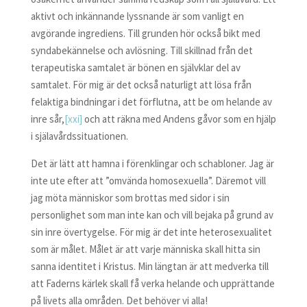
aktivt och inkännande lyssnande är som vanligt en
avgörande ingrediens. Till grunden hör också bikt med
syndabekännelse och avlösning. Till skillnad från det
terapeutiska samtalet är bönen en självklar del av
samtalet. För mig är det också naturligt att lösa från
felaktiga bindningar i det förflutna, att be om helande av
inre sår,
[xxi]
och att räkna med Andens gåvor som en hjälp
i själavårdssituationen.
Det är lätt att hamna i förenklingar och schabloner. Jag är
inte ute efter att ”omvända homosexuella”. Däremot vill
jag möta människor som brottas med sidor i sin
personlighet som man inte kan och vill bejaka på grund av
sin inre övertygelse. För mig är det inte heterosexualitet
som är målet. Målet är att varje människa skall hitta sin
sanna identitet i Kristus. Min längtan är att medverka till
att Faderns kärlek skall få verka helande och upprättande
på livets alla områden. Det behöver vi alla!