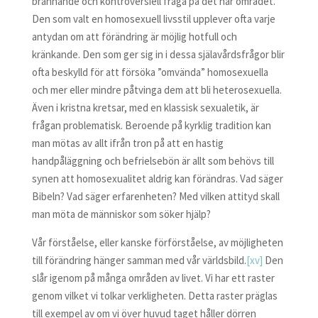
brännande och kontroversiell fråga på det här området.
Den som valt en homosexuell livsstil upplever ofta varje
antydan om att förändring är möjlig hotfull och
kränkande. Den som ger sig in i dessa själavårdsfrågor blir
ofta beskylld för att försöka ”omvända” homosexuella
och mer eller mindre påtvinga dem att bli heterosexuella.
Även i kristna kretsar, med en klassisk sexualetik, är
frågan problematisk. Beroende på kyrklig tradition kan
man mötas av allt ifrån tron på att en hastig
handpåläggning och befrielsebön är allt som behövs till
synen att homosexualitet aldrig kan förändras. Vad säger
Bibeln? Vad säger erfarenheten? Med vilken attityd skall
man möta de människor som söker hjälp?
Vår förståelse, eller kanske förförståelse, av möjligheten
till förändring hänger samman med vår världsbild.
[xv]
Den
slår igenom på många områden av livet. Vi har ett raster
genom vilket vi tolkar verkligheten. Detta raster präglas
till exempel av om vi över huvud taget håller dörren