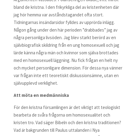
bland de kristna. I den frikyrkliga del av kristenheten där
jag hör hemma var avståndstagandet ofta stort.
Tidningarnas insändarsidor fylldes av upprörda inlägg.
Någon gång under den här perioden ”drabbades” jag av
några personliga livsöden. Jag blev starkt berörd av en
självbiografisk skildring från en ung homosexuell och jag
lärde känna några män och kvinnor som själva brottades
med en homosexuell läggning. Nu fick frågan en helt ny
och mycket personligare dimension. För dessa nya vänner
var frågan inte ett teoretiskt diskussionsämne, utan en
självupplevd verklighet.
Att möta en medmänniska
För den kristna församlingen är det viktigt att teologiskt
bearbeta de svåra frågorna om homosexualitet och
kristen tro. Vad säger Bibeln och den kristna traditionen?
Vad är bakgrunden till Paulus uttalanden i Nya