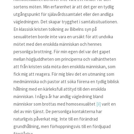
sortens möten. Min erfarenhet är att det ger en tydlig
utgångspunkt för själavårdssamtalet eller den andliga
vägledningen. Det skapar trygghet i samtalssituationen.
En klassisk kristen tolkning av Bibelns syn på
sexualiteten borde inte vara en ursäkt för att undvika
mötet med den enskilda människan och hennes
personliga brottning. För min egen del var det gapet
mellan högljuddheten om principerna och valhäntheten
att från kristen sida möta den enskilda människan, som
fick mig att reagera. För mig blev det en utmaning som
medmänniska och pastor att söka förena en tydlig biblisk
hållning med en kärleksfull attityd till den enskilda
människan. I några år har andlig vägledning bland
människor som brottas med homosexualitet
[ii]
varit en
del av min tjänst. De personliga kontakterna har
naturligvis påverkat mig. Inte till en förändrad
grundhållning, men förhoppningsvis till en fördjupad
förståelse.