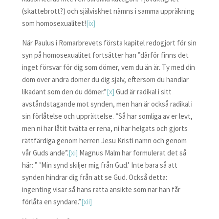
(skattebrott?) och själviskhet nämns i samma uppräkning
som homosexualitet!
[ix]
När Paulus i Romarbrevets första kapitel redogjort för sin
syn på homosexualitet fortsätter han ”därför finns det
inget försvar för dig som dömer, vem du än är. Ty med din
dom över andra dömer du dig själv, eftersom du handlar
likadant som den du dömer.”
[x]
Gud är radikal i sitt
avståndstagande mot synden, men han är också radikal i
sin förlåtelse och upprättelse. ”Så har somliga av er levt,
men ni har låtit tvätta er rena, ni har helgats och gjorts
rättfärdiga genom herren Jesu Kristi namn och genom
vår Guds ande”.
[xi]
Magnus Malm har formulerat det så
här: ” ’Min synd skiljer mig från Gud.’ Inte bara så att
synden hindrar dig från att se Gud. Också detta:
ingenting visar så hans rätta ansikte som när han får
förlåta en syndare.”
[xii]