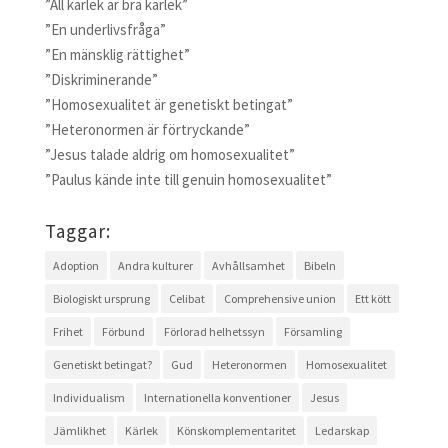
”All kärlek är bra kärlek”
”En underlivsfråga”
”En mänsklig rättighet”
”Diskriminerande”
”Homosexualitet är genetiskt betingat”
”Heteronormen är förtryckande”
”Jesus talade aldrig om homosexualitet”
”Paulus kände inte till genuin homosexualitet”
Taggar:
Adoption
Andra kulturer
Avhållsamhet
Bibeln
Biologiskt ursprung
Celibat
Comprehensive union
Ett kött
Frihet
Förbund
Förlorad helhetssyn
Församling
Genetiskt betingat?
Gud
Heteronormen
Homosexualitet
Individualism
Internationella konventioner
Jesus
Jämlikhet
Kärlek
Könskomplementaritet
Ledarskap