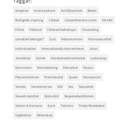
Taggar:
Adoption
Andra kulturer
Avhållsamhet
Bibeln
Biologiskt ursprung
Celibat
Comprehensive union
Ett kött
Frihet
Förbund
Förlorad helhetssyn
Församling
Genetiskt betingat?
Gud
Heteronormen
Homosexualitet
Individualism
Internationella konventioner
Jesus
Jämlikhet
Kärlek
Könskomplementaritet
Ledarskap
Narcissism
Normbildning
Patriarkat
Paulus
Polyamoröst sex
Promiskuitet
Queer
Revisionism
Sambo
Samkönat sex
SEA
Sex
Sexualitet
Sexuell identitet
Själavård
Skapelseberättelsen
Sodom & Gomorra
Synd
Tolerans
Tredje Moseboken
Uppfostran
Äktenskap