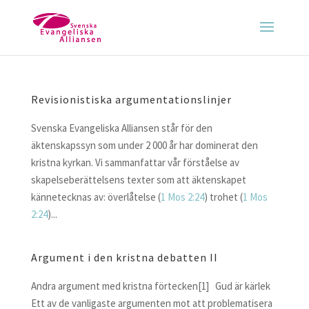
Revisionistiska argumentationslinjer
Svenska Evangeliska Alliansen står för den
äktenskapssyn som under 2 000 år har dominerat den
kristna kyrkan. Vi sammanfattar vår förståelse av
skapelseberättelsens texter som att äktenskapet
kännetecknas av: överlåtelse (
1 Mos 2:24
) trohet (
1 Mos
2:24
)...
Argument i den kristna debatten II
Andra argument med kristna förtecken[1] Gud är kärlek
Ett av de vanligaste argumenten mot att problematisera