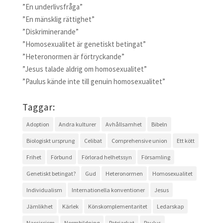
”En underlivsfråga”
”En mänsklig rättighet”
”Diskriminerande”
”Homosexualitet är genetiskt betingat”
”Heteronormen är förtryckande”
”Jesus talade aldrig om homosexualitet”
”Paulus kände inte till genuin homosexualitet”
Taggar:
Adoption
Andra kulturer
Avhållsamhet
Bibeln
Biologiskt ursprung
Celibat
Comprehensive union
Ett kött
Frihet
Förbund
Förlorad helhetssyn
Församling
Genetiskt betingat?
Gud
Heteronormen
Homosexualitet
Individualism
Internationella konventioner
Jesus
Jämlikhet
Kärlek
Könskomplementaritet
Ledarskap
Narcissism
Normbildning
Patriarkat
Paulus