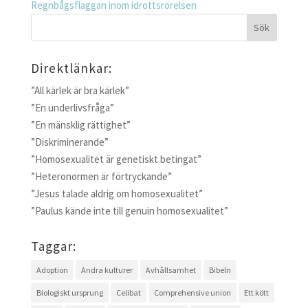
Regnbågsflaggan inom idrottsrörelsen
Direktlänkar:
”All kärlek är bra kärlek”
”En underlivsfråga”
”En mänsklig rättighet”
”Diskriminerande”
”Homosexualitet är genetiskt betingat”
”Heteronormen är förtryckande”
”Jesus talade aldrig om homosexualitet”
”Paulus kände inte till genuin homosexualitet”
Taggar:
Adoption
Andra kulturer
Avhållsamhet
Bibeln
Biologiskt ursprung
Celibat
Comprehensive union
Ett kött