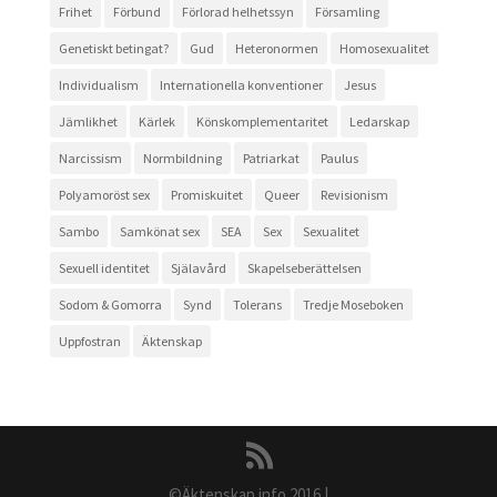
Frihet
Förbund
Förlorad helhetssyn
Församling
Genetiskt betingat?
Gud
Heteronormen
Homosexualitet
Individualism
Internationella konventioner
Jesus
Jämlikhet
Kärlek
Könskomplementaritet
Ledarskap
Narcissism
Normbildning
Patriarkat
Paulus
Polyamoröst sex
Promiskuitet
Queer
Revisionism
Sambo
Samkönat sex
SEA
Sex
Sexualitet
Sexuell identitet
Själavård
Skapelseberättelsen
Sodom & Gomorra
Synd
Tolerans
Tredje Moseboken
Uppfostran
Äktenskap
©Äktenskap.info 2016
|