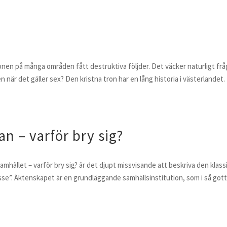
tionen på många områden fått destruktiva följder. Det väcker naturligt frå
 när det gäller sex? Den kristna tron har en lång historia i västerlandet.
n – varför bry sig?
samhället – varför bry sig? är det djupt missvisande att beskriva den klass
se”. Äktenskapet är en grundläggande samhällsinstitution, som i så got