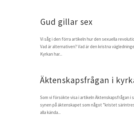
Gud gillar sex
Vi såg i den förra artikeln hur den sexuella revolu
Vad är alternativen? Vad är den kristna vägledningen
Kyrkan har...
Äktenskapsfrågan i kyrka
Som vi försökte visa i artikeln Äktenskapsfrågan i 
synen på äktenskapet som något ”kristet särintres
alla kända...