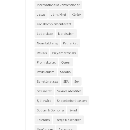
Internationella konventioner
Jesus
Jämlikhet
Kärlek
Könskomplementaritet
Ledarskap
Narcissism
Normbildning
Patriarkat
Paulus
Polyamoröst sex
Promiskuitet
Queer
Revisionism
Sambo
Samkönat sex
SEA
Sex
Sexualitet
Sexuell identitet
Själavård
Skapelseberättelsen
Sodom & Gomorra
Synd
Tolerans
Tredje Moseboken
Uppfostran
Äktenskap