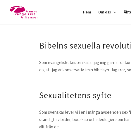
Hem
Om oss
Äkt
Bibelns sexuella revolut
Som evangeliskt kristen kallar jag mig gärna för kon
dig att jag är konservativ i min bibelsyn. Jag tror, 
Sexualitetens syfte
Som svenskar lever vi i en i många avseenden sexfix
ständigt av bilder, budskap och ideologier som har
alltifrån de...