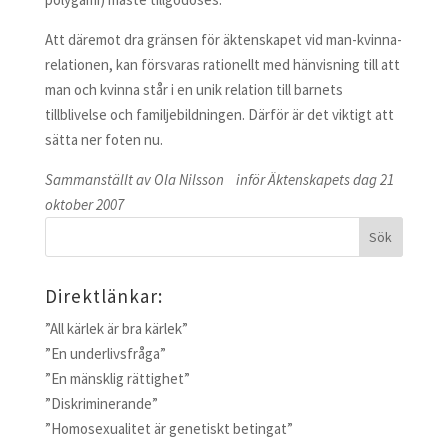
Att däremot dra gränsen för äktenskapet vid man-kvinna-
relationen, kan försvaras rationellt med hänvisning till att
man och kvinna står i en unik relation till barnets
tillblivelse och familjebildningen. Därför är det viktigt att
sätta ner foten nu.
Sammanställt av Ola Nilsson inför Äktenskapets dag 21
oktober 2007
Direktlänkar:
”All kärlek är bra kärlek”
”En underlivsfråga”
”En mänsklig rättighet”
”Diskriminerande”
”Homosexualitet är genetiskt betingat”