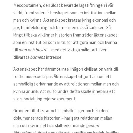
Mesopotamien, den äldst bevarade lagstiftningen i vår
värld, framträder äktenskapet som en institution mellan
man och kvinna. Äktenskapet kretsar kring ekonomi och
arv, familjebildning och barn – men också kärleken. Så
långt tillbaka vi känner historien framträder äktenskapet
som en institution som är till för att göra man och kvinna
till
man och hustru
– med det viktiga målet att även
tillvarata
barnens
intresse.
Äktenskapet har däremot inte i någon civilisation varit till
för homosexuella par. Äktenskapet utgör tvärtom ett
samhälleligt erkännande av att relationen mellan man och
kvinna är unik. Att nu förändra detta skulle innebära ett
stort socialt ingenjörsexperiment.
Grunden till att stat och samhälle – genom hela den
dokumenterade historien – har gett relationen mellan
man och kvinna ett särskilt erkännande
genom
äktenskapet
, är inte en vilja att lagstifta om kärlek. Istället