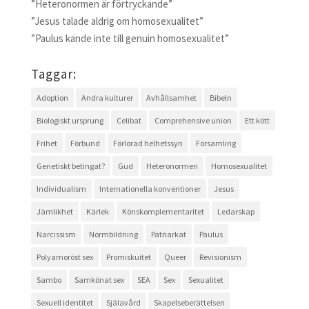
”Heteronormen är förtryckande”
”Jesus talade aldrig om homosexualitet”
”Paulus kände inte till genuin homosexualitet”
Taggar:
Adoption
Andra kulturer
Avhållsamhet
Bibeln
Biologiskt ursprung
Celibat
Comprehensive union
Ett kött
Frihet
Förbund
Förlorad helhetssyn
Församling
Genetiskt betingat?
Gud
Heteronormen
Homosexualitet
Individualism
Internationella konventioner
Jesus
Jämlikhet
Kärlek
Könskomplementaritet
Ledarskap
Narcissism
Normbildning
Patriarkat
Paulus
Polyamoröst sex
Promiskuitet
Queer
Revisionism
Sambo
Samkönat sex
SEA
Sex
Sexualitet
Sexuell identitet
Själavård
Skapelseberättelsen