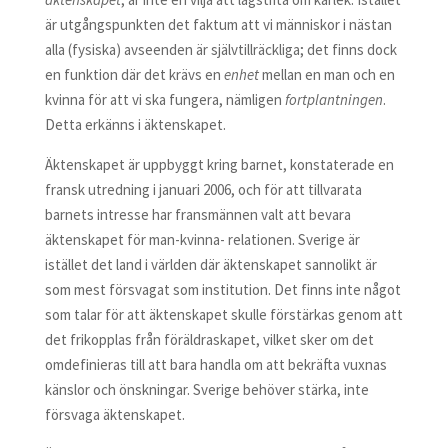
är utgångspunkten det faktum att vi människor i nästan
alla (fysiska) avseenden är självtillräckliga; det finns dock
en funktion där det krävs en
enhet
mellan en man och en
kvinna för att vi ska fungera, nämligen
fortplantningen
.
Detta erkänns i äktenskapet.
Äktenskapet är uppbyggt kring barnet, konstaterade en
fransk utredning i januari 2006, och för att tillvarata
barnets intresse har fransmännen valt att bevara
äktenskapet för man-kvinna- relationen. Sverige är
istället det land i världen där äktenskapet sannolikt är
som mest försvagat som institution. Det finns inte något
som talar för att äktenskapet skulle förstärkas genom att
det frikopplas från föräldraskapet, vilket sker om det
omdefinieras till att bara handla om att bekräfta vuxnas
känslor och önskningar. Sverige behöver stärka, inte
försvaga äktenskapet.