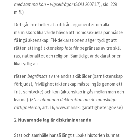
med samma kön – vigselfrågor
(SOU 2007:17), sid. 229
m.fl.)
Det går inte heller att utifrån argumentet om alla
människors lika värde hävda att homosexuella par måste
få ingå äktenskap. FN-deklarationen säger tydligt att
rätten att ingå äktenskap
inte
får begränsas av tre skäl:
ras, nationalitet och religion. Samtidigt är deklarationen
lika tydlig att
rätten
begränsas
av tre andra skäl: ålder (barnäktenskap
förbjuds), frivillighet (äktenskap måste ingås genom ett
fritt samtycke) och kön (äktenskap ingås mellan man och
kvinna). (
FN:s allmänna deklaration om de mänskliga
rättigheterna
, art. 16, www.manskligarattigheter.gov.se)
Nuvarande lag är diskriminerande
Stat och samhälle har så långt tillbaka historien kunnat