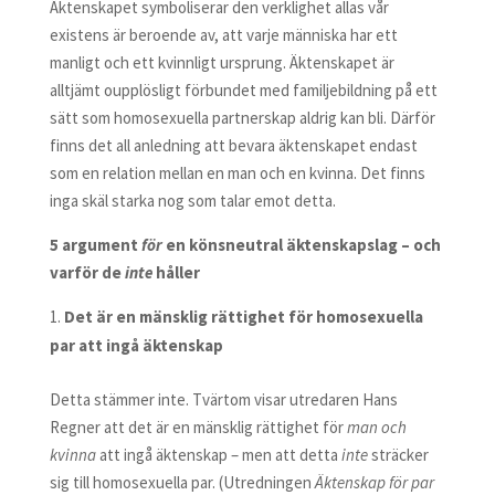
Äktenskapet symboliserar den verklighet allas vår
existens är beroende av, att varje människa har ett
manligt och ett kvinnligt ursprung. Äktenskapet är
alltjämt oupplösligt förbundet med familjebildning på ett
sätt som homosexuella partnerskap aldrig kan bli. Därför
finns det all anledning att bevara äktenskapet endast
som en relation mellan en man och en kvinna. Det finns
inga skäl starka nog som talar emot detta.
5 argument
för
en könsneutral äktenskapslag – och
varför de
inte
håller
Det är en mänsklig rättighet för homosexuella
par att ingå äktenskap
Detta stämmer inte. Tvärtom visar utredaren Hans
Regner att det är en mänsklig rättighet för
man och
kvinna
att ingå äktenskap – men att detta
inte
sträcker
sig till homosexuella par. (Utredningen
Äktenskap för par