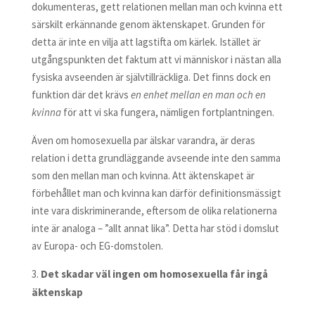
dokumenteras, gett relationen mellan man och kvinna ett
särskilt erkännande genom äktenskapet. Grunden för
detta är inte en vilja att lagstifta om kärlek. Istället är
utgångspunkten det faktum att vi människor i nästan alla
fysiska avseenden är självtillräckliga. Det finns dock en
funktion där det krävs
en enhet mellan en man och en
kvinna
för att vi ska fungera, nämligen fortplantningen.
Även om homosexuella par älskar varandra, är deras
relation i detta grundläggande avseende inte den samma
som den mellan man och kvinna. Att äktenskapet är
förbehållet man och kvinna kan därför definitionsmässigt
inte vara diskriminerande, eftersom de olika relationerna
inte är analoga – ”allt annat lika”. Detta har stöd i domslut
av Europa- och EG-domstolen.
Det skadar väl ingen om homosexuella får ingå
äktenskap