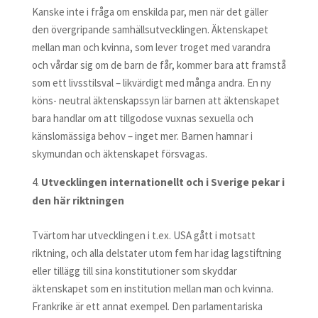
Kanske inte i fråga om enskilda par, men när det gäller
den övergripande samhällsutvecklingen. Äktenskapet
mellan man och kvinna, som lever troget med varandra
och vårdar sig om de barn de får, kommer bara att framstå
som ett livsstilsval – likvärdigt med många andra. En ny
köns- neutral äktenskapssyn lär barnen att äktenskapet
bara handlar om att tillgodose vuxnas sexuella och
känslomässiga behov – inget mer. Barnen hamnar i
skymundan och äktenskapet försvagas.
Utvecklingen internationellt och i Sverige pekar i
den här riktningen
Tvärtom har utvecklingen i t.ex. USA gått i motsatt
riktning, och alla delstater utom fem har idag lagstiftning
eller tillägg till sina konstitutioner som skyddar
äktenskapet som en institution mellan man och kvinna.
Frankrike är ett annat exempel. Den parlamentariska