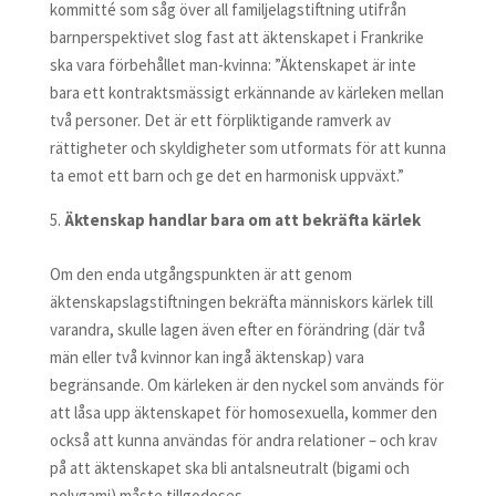
kommitté som såg över all familjelagstiftning utifrån
barnperspektivet slog fast att äktenskapet i Frankrike
ska vara förbehållet man-kvinna: ”Äktenskapet är inte
bara ett kontraktsmässigt erkännande av kärleken mellan
två personer. Det är ett förpliktigande ramverk av
rättigheter och skyldigheter som utformats för att kunna
ta emot ett barn och ge det en harmonisk uppväxt.”
Äktenskap handlar bara om att bekräfta kärlek
Om den enda utgångspunkten är att genom
äktenskapslagstiftningen bekräfta människors kärlek till
varandra, skulle lagen även efter en förändring (där två
män eller två kvinnor kan ingå äktenskap) vara
begränsande. Om kärleken är den nyckel som används för
att låsa upp äktenskapet för homosexuella, kommer den
också att kunna användas för andra relationer – och krav
på att äktenskapet ska bli antalsneutralt (bigami och
polygami) måste tillgodoses.