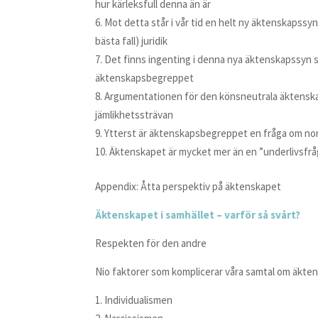
hur kärleksfull denna än är
Mot detta står i vår tid en helt ny äktenskapssy
bästa fall) juridik
Det finns ingenting i denna nya äktenskapssyn so
äktenskapsbegreppet
Argumentationen för den könsneutrala äktenskaps
jämlikhetssträvan
Ytterst är äktenskapsbegreppet en fråga om no
Äktenskapet är mycket mer än en ”underlivsfrå
Appendix: Åtta perspektiv på äktenskapet
Äktenskapet i samhället – varför så svårt?
Respekten för den andre
Nio faktorer som komplicerar våra samtal om äkte
Individualismen