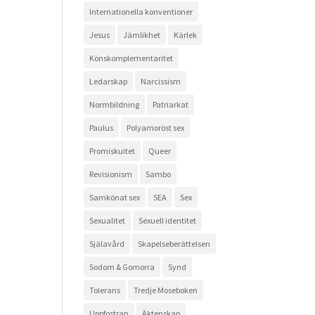
Internationella konventioner
Jesus
Jämlikhet
Kärlek
Könskomplementaritet
Ledarskap
Narcissism
Normbildning
Patriarkat
Paulus
Polyamoröst sex
Promiskuitet
Queer
Revisionism
Sambo
Samkönat sex
SEA
Sex
Sexualitet
Sexuell identitet
Själavård
Skapelseberättelsen
Sodom & Gomorra
Synd
Tolerans
Tredje Moseboken
Uppfostran
Äktenskap