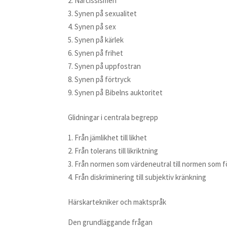
Narcissismen
Synen på sexualitet
Synen på sex
Synen på kärlek
Synen på frihet
Synen på uppfostran
Synen på förtryck
Synen på Bibelns auktoritet
Glidningar i centrala begrepp
Från jämlikhet till likhet
Från tolerans till likriktning
Från normen som värdeneutral till normen som 
Från diskriminering till subjektiv kränkning
Härskartekniker och maktspråk
Den grundläggande frågan