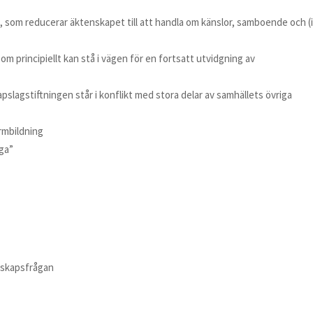
n, som reducerar äktenskapet till att handla om känslor, samboende och (
m principiellt kan stå i vägen för en fortsatt utvidgning av
lagstiftningen står i konflikt med stora delar av samhällets övriga
rmbildning
ga”
nskapsfrågan