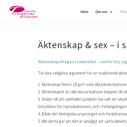
Hem
Om oss
Äkt
Äktenskap & sex – i 
Äktenskapsfrågan i samhället – varför bry sig
Tio icke-religiösa argument för en traditionell äk
Äktenskap finns i så gott som alla kända kulturer
Äktenskapet är i alla dessa kulturer kopplat till
Skälet till att samhället juridiskt har valt att sk
betydelse för reproduktionen, och i förlängninge
Både det biologiska ursprunget och föräldrarnas
Allt detta gör att det är omöjligt att sätta likh