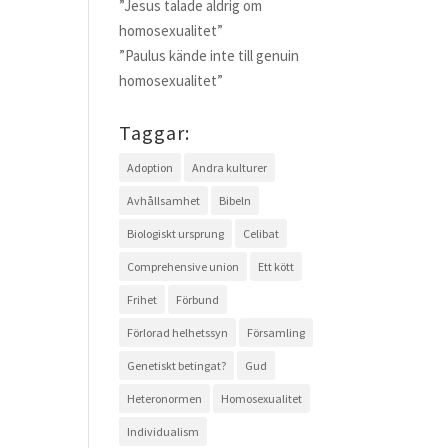
”Jesus talade aldrig om
homosexualitet”
i
”Paulus kände inte till genuin
homosexualitet”
Taggar:
Adoption
Andra kulturer
Avhållsamhet
Bibeln
Biologiskt ursprung
Celibat
Comprehensive union
Ett kött
Frihet
Förbund
Förlorad helhetssyn
Församling
Genetiskt betingat?
Gud
Heteronormen
Homosexualitet
Individualism