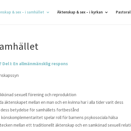
enskap & sex – i samhället
Äktenskap & sex – i kyrkan
Pastoral
samhället
? Del I: En allmänmänsklig respons
tenskapssyn
 olikkönad sexuell förening och reproduktion
ydda äktenskapet mellan en man och en kvinna har i alla tider varit dess
n dess betydelse för samhällets fortbestånd
 könskomplementaritet spelar roll för barnens psykosociala hälsa
etstecken mellan ett traditionellt äktenskap och en samkönad sexuell relat