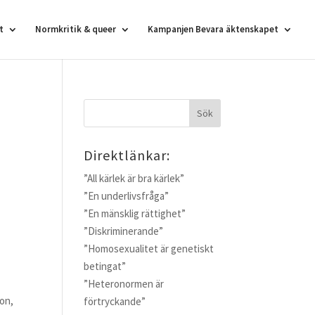
t
Normkritik & queer
Kampanjen Bevara äktenskapet
Direktlänkar:
”All kärlek är bra kärlek”
”En underlivsfråga”
”En mänsklig rättighet”
”Diskriminerande”
”Homosexualitet är genetiskt
betingat”
”Heteronormen är
ion,
förtryckande”