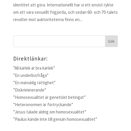
identitet att göra. Internationellt har vi ett envist rykte
om att vara sexuellt frigjorda, och sedan 60- och 70-talets
revolter mot auktoriteterna finns en...
Direktlänkar:
”All kärlek är bra kärlek”
”En underlivsfråga”
”En mänsklig rättighet”
”Diskriminerande”
”Homosexualitet är genetiskt betingat”
”Heteronormen är förtryckande”
”Jesus talade aldrig om homosexualitet”
”Paulus kände inte till genuin homosexualitet”