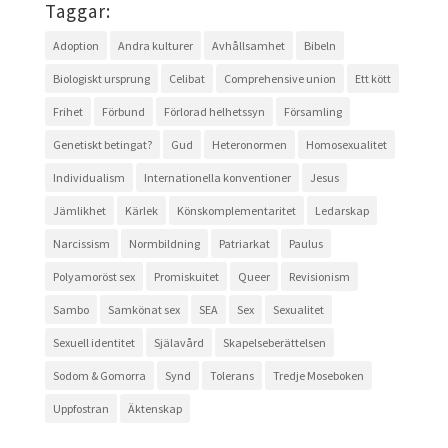
Taggar:
Adoption
Andra kulturer
Avhållsamhet
Bibeln
Biologiskt ursprung
Celibat
Comprehensive union
Ett kött
Frihet
Förbund
Förlorad helhetssyn
Församling
Genetiskt betingat?
Gud
Heteronormen
Homosexualitet
Individualism
Internationella konventioner
Jesus
Jämlikhet
Kärlek
Könskomplementaritet
Ledarskap
Narcissism
Normbildning
Patriarkat
Paulus
Polyamoröst sex
Promiskuitet
Queer
Revisionism
Sambo
Samkönat sex
SEA
Sex
Sexualitet
Sexuell identitet
Själavård
Skapelseberättelsen
Sodom & Gomorra
Synd
Tolerans
Tredje Moseboken
Uppfostran
Äktenskap