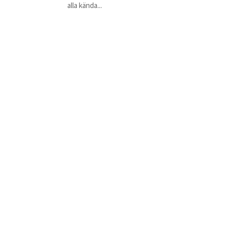
alla kända...