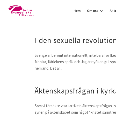
Hem
Om oss
Äkt
I den sexuella revolutio
Sverige är berömt internationellt, inte bara för 
Monika, Kärlekens språk och Jag är nyfiken gul spr
hemland. Det är...
Äktenskapsfrågan i kyrka
Som vi försökte visa i artikeln Äktenskapsfrågan i 
synen på äktenskapet som något ”kristet särintres