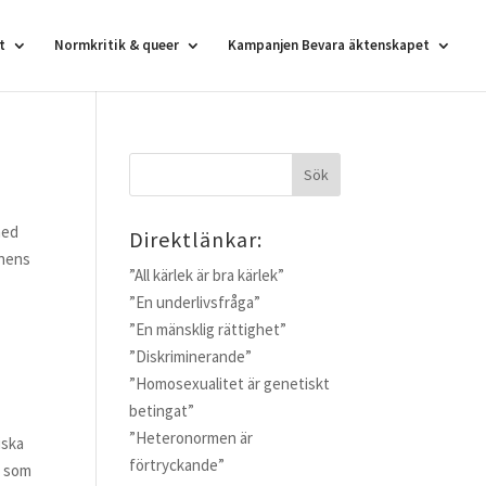
t
Normkritik & queer
Kampanjen Bevara äktenskapet
med
Direktlänkar:
onens
”All kärlek är bra kärlek”
”En underlivsfråga”
”En mänsklig rättighet”
”Diskriminerande”
”Homosexualitet är genetiskt
betingat”
”Heteronormen är
iska
förtryckande”
t som