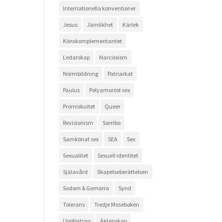
Internationella konventioner
Jesus
Jämlikhet
Kärlek
Könskomplementaritet
Ledarskap
Narcissism
Normbildning
Patriarkat
Paulus
Polyamoröst sex
Promiskuitet
Queer
Revisionism
Sambo
Samkönat sex
SEA
Sex
Sexualitet
Sexuell identitet
Själavård
Skapelseberättelsen
Sodom & Gomorra
Synd
Tolerans
Tredje Moseboken
Uppfostran
Äktenskap