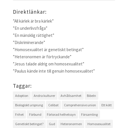
Direktlänkar:
”All kärlek är bra kärlek”
”En underlivsfråga”
”En mänsklig rättighet”
”Diskriminerande”
”Homosexualitet är genetiskt betingat”
”Heteronormen är förtryckande”
”Jesus talade aldrig om homosexualitet”
”Paulus kände inte till genuin homosexualitet”
Taggar:
Adoption
Andra kulturer
Avhållsamhet
Bibeln
Biologiskt ursprung
Celibat
Comprehensive union
Ett kött
Frihet
Förbund
Förlorad helhetssyn
Församling
Genetiskt betingat?
Gud
Heteronormen
Homosexualitet