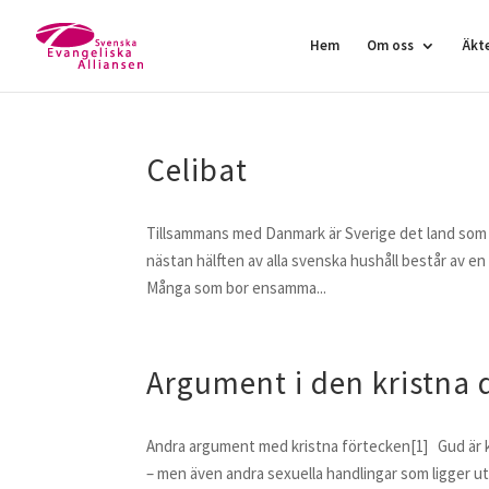
Hem
Om oss
Äkt
Celibat
Tillsammans med Danmark är Sverige det land som h
nästan hälften av alla svenska hushåll består av en 
Många som bor ensamma...
Argument i den kristna 
Andra argument med kristna förtecken[1] Gud är k
– men även andra sexuella handlingar som ligger 