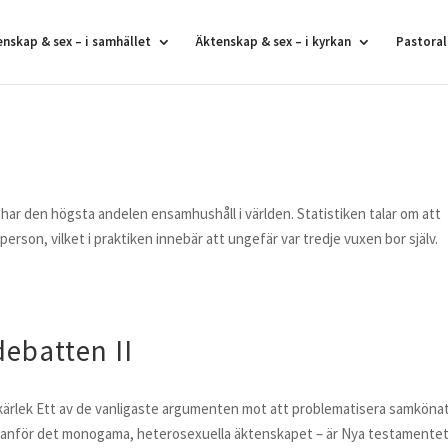
enskap & sex – i samhället
Äktenskap & sex – i kyrkan
Pastoral
ar den högsta andelen ensamhushåll i världen. Statistiken talar om att
person, vilket i praktiken innebär att ungefär var tredje vuxen bor själv.
debatten II
ärlek Ett av de vanligaste argumenten mot att problematisera samköna
utanför det monogama, heterosexuella äktenskapet – är Nya testamentet