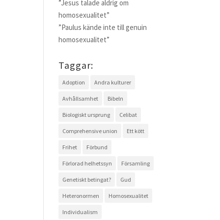
”Jesus talade aldrig om
homosexualitet”
”Paulus kände inte till genuin
homosexualitet”
Taggar:
Adoption
Andra kulturer
Avhållsamhet
Bibeln
Biologiskt ursprung
Celibat
Comprehensive union
Ett kött
Frihet
Förbund
Förlorad helhetssyn
Församling
Genetiskt betingat?
Gud
Heteronormen
Homosexualitet
Individualism