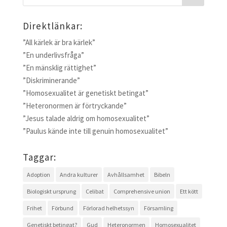
Direktlänkar:
”All kärlek är bra kärlek”
”En underlivsfråga”
”En mänsklig rättighet”
”Diskriminerande”
”Homosexualitet är genetiskt betingat”
”Heteronormen är förtryckande”
”Jesus talade aldrig om homosexualitet”
”Paulus kände inte till genuin homosexualitet”
Taggar:
Adoption
Andra kulturer
Avhållsamhet
Bibeln
Biologiskt ursprung
Celibat
Comprehensive union
Ett kött
Frihet
Förbund
Förlorad helhetssyn
Församling
Genetiskt betingat?
Gud
Heteronormen
Homosexualitet