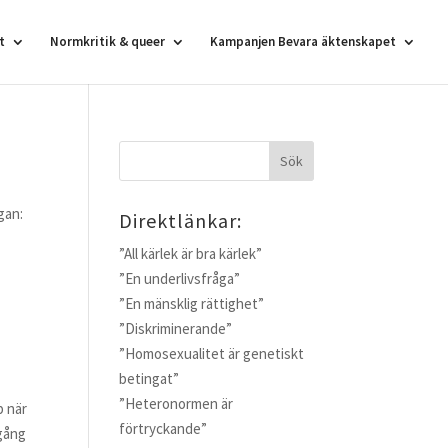
t
Normkritik & queer
Kampanjen Bevara äktenskapet
gan:
Direktlänkar:
”All kärlek är bra kärlek”
”En underlivsfråga”
”En mänsklig rättighet”
”Diskriminerande”
”Homosexualitet är genetiskt
betingat”
”Heteronormen är
p när
förtryckande”
 gång