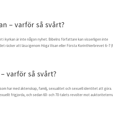
n – varför så svårt?
et i kyrkan är inte någon nyhet. Bibelns författare kan visserligen inte
 det räcker att läsa igenom Höga Visan eller Första Korinthierbrevet 6–7 (
– varför så svårt?
 som har med äktenskap, familj, sexualitet och sexuell identitet att göra.
sexuellt frigjorda, och sedan 60- och 70-talets revolter mot auktoritetern