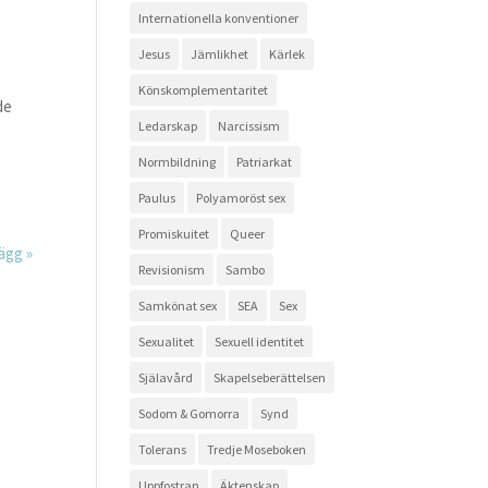
Internationella konventioner
Jesus
Jämlikhet
Kärlek
Könskomplementaritet
de
Ledarskap
Narcissism
Normbildning
Patriarkat
Paulus
Polyamoröst sex
Promiskuitet
Queer
ägg »
Revisionism
Sambo
Samkönat sex
SEA
Sex
Sexualitet
Sexuell identitet
Själavård
Skapelseberättelsen
Sodom & Gomorra
Synd
Tolerans
Tredje Moseboken
Uppfostran
Äktenskap