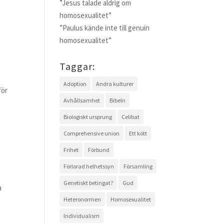
”Jesus talade aldrig om
homosexualitet”
”Paulus kände inte till genuin
homosexualitet”
Taggar:
Adoption
Andra kulturer
för
Avhållsamhet
Bibeln
Biologiskt ursprung
Celibat
Comprehensive union
Ett kött
Frihet
Förbund
Förlorad helhetssyn
Församling
Genetiskt betingat?
Gud
a
Heteronormen
Homosexualitet
Individualism