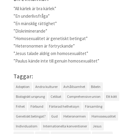
”All kärlek är bra kärlek”
”En underlivsfråga”
”En mänsklig rättighet”
”Diskriminerande”
”Homosexualitet är genetiskt betingat”
”Heteronormen är förtryckande”
”Jesus talade aldrig om homosexualitet”
”Paulus kände inte till genuin homosexualitet”
Taggar:
Adoption
Andra kulturer
Avhållsamhet
Bibeln
Biologiskt ursprung
Celibat
Comprehensive union
Ett kött
Frihet
Förbund
Förlorad helhetssyn
Församling
Genetiskt betingat?
Gud
Heteronormen
Homosexualitet
Individualism
Internationella konventioner
Jesus