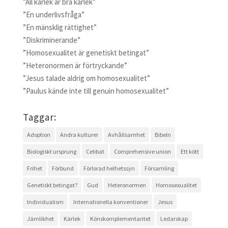
”All kärlek är bra kärlek”
”En underlivsfråga”
”En mänsklig rättighet”
”Diskriminerande”
”Homosexualitet är genetiskt betingat”
”Heteronormen är förtryckande”
”Jesus talade aldrig om homosexualitet”
”Paulus kände inte till genuin homosexualitet”
Taggar:
Adoption
Andra kulturer
Avhållsamhet
Bibeln
Biologiskt ursprung
Celibat
Comprehensive union
Ett kött
Frihet
Förbund
Förlorad helhetssyn
Församling
Genetiskt betingat?
Gud
Heteronormen
Homosexualitet
Individualism
Internationella konventioner
Jesus
Jämlikhet
Kärlek
Könskomplementaritet
Ledarskap