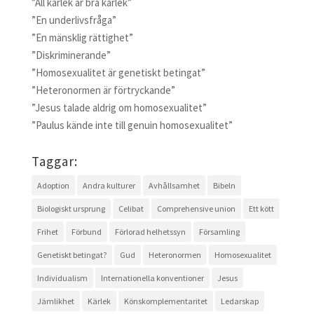
”All kärlek är bra kärlek”
”En underlivsfråga”
”En mänsklig rättighet”
”Diskriminerande”
”Homosexualitet är genetiskt betingat”
”Heteronormen är förtryckande”
”Jesus talade aldrig om homosexualitet”
”Paulus kände inte till genuin homosexualitet”
Taggar:
Adoption
Andra kulturer
Avhållsamhet
Bibeln
Biologiskt ursprung
Celibat
Comprehensive union
Ett kött
Frihet
Förbund
Förlorad helhetssyn
Församling
Genetiskt betingat?
Gud
Heteronormen
Homosexualitet
Individualism
Internationella konventioner
Jesus
Jämlikhet
Kärlek
Könskomplementaritet
Ledarskap